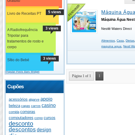
Gratuito
Máquina Água
5 views
Livro de Receitas PT
Máquina Água Nest
3 views
Nestlé Waters Direct
A Radiofrequência
Tripolar para
Alimentos
,
Casa
,
Dietas
tratamentos de rosto e
maquina agua
,
Nestl Wa
corpo
3 views
Sítio do Bebé
Popular Posts Bars Widget
Página 1 of 1
1
Cupões
apoio
acessórios
algarve
casino
beleza
capas
carros
compras
comida
computadores
cursos
corpo
desconto
descontos
design