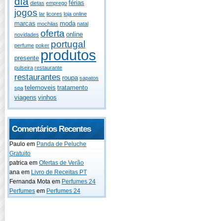
dia
férias
dietas
emprego
jogos
lar
licores
loja online
marcas
moda
mochilas
natal
oferta
online
novidades
portugal
perfume
poker
produtos
presente
pulseira
restaurante
restaurantes
roupa
sapatos
telemoveis
tratamento
spa
viagens
vinhos
Comentários Recentes
Paulo
em
Panda de Peluche
Gratuito
patrica
em
Ofertas de Verão
ana
em
Livro de Receitas PT
Fernanda Mota
em
Perfumes 24
Perfumes
em
Perfumes 24