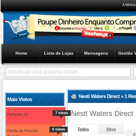
A Minha
Home
Lista de Lojas
Mensagens
Gestão 
Nestl Waters Direct » 1 R
Mais Vistos
Nestl Waters Direct
7 views
Perfumes 24
Todos
Ativo
6 views
Panda de Peluche
E