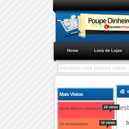
Home
Lista de Lojas
Mais Vistos
es
28 views
Oporto Marina’s Apartment
T
16 views
3 € em Acessórios