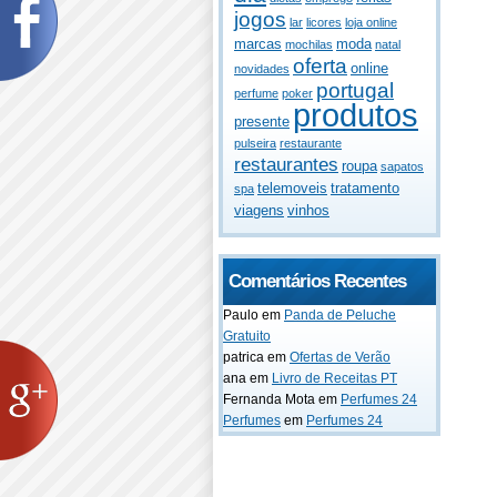
jogos
lar
licores
loja online
marcas
moda
mochilas
natal
oferta
online
novidades
portugal
perfume
poker
produtos
presente
pulseira
restaurante
restaurantes
roupa
sapatos
telemoveis
tratamento
spa
viagens
vinhos
Comentários Recentes
Paulo
em
Panda de Peluche
Gratuito
patrica
em
Ofertas de Verão
ana
em
Livro de Receitas PT
Fernanda Mota
em
Perfumes 24
Perfumes
em
Perfumes 24