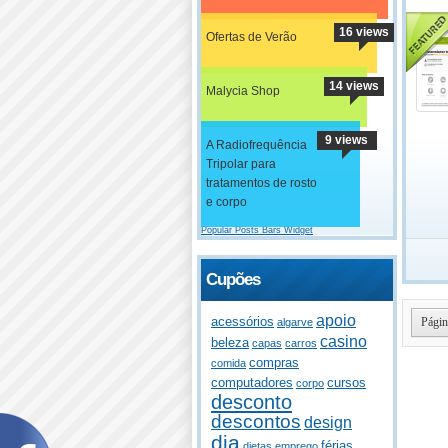
16 views
Ofertas de Verão
14 views
Malycia Shop
9 views
A Radiofrequência
Tripolar para
tratamentos de rosto
e corpo
Popular Posts Bars Widget
Cupões
apoio
acessórios
Págin
algarve
casino
beleza
capas
carros
compras
comida
computadores
cursos
corpo
desconto
descontos
design
dia
férias
dietas
emprego