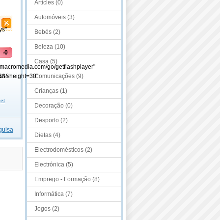
Articles (0)
Automóveis (3)
ys"
Bebés (2)
Beleza (10)
-0
Casa (5)
-
.macromedia.com/go/getflashplayer"
63&height=30"
Comunicações (9)
NA
Crianças (1)
get
Decoração (0)
Desporto (2)
quisa
Dietas (4)
Electrodomésticos (2)
Electrónica (5)
Emprego - Formação (8)
Informática (7)
Jogos (2)