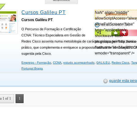
Cursos Galileu PT
NaN" align="middle"
galileucursos
allowScriptAccess="alwa
Cursos Galileu PT
allowFullScreen="false"
DESCONHECIDO
O Percurso de Formação e Certificação
type="application/x-
+1
CCNA: Técnico Especialista em Gestão de
shockwave-flash"
Redes Cisco assenta numa metodologia de carácter prático, teórico e teorico
pluginspage="http://www
flashvars="id=1&width=1
prático, que complementa e enriquece a proposta habitual de certificação CC
wmode="transparent" />
sugerida pela Cisco.
Emprego - Formação
,
CCNA
,
estudo acompanhado
,
GALILEU
,
Redes Cisco
,
Tar
Portugal Braga
guarde esta pes
a 1 of 1
1