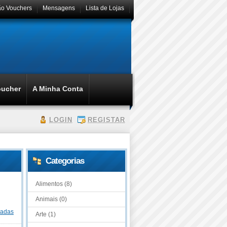
ão Vouchers
Mensagens
Lista de Lojas
oucher
A Minha Conta
LOGIN
REGISTAR
Categorias
Alimentos (8)
Animais (0)
dadas
Arte (1)