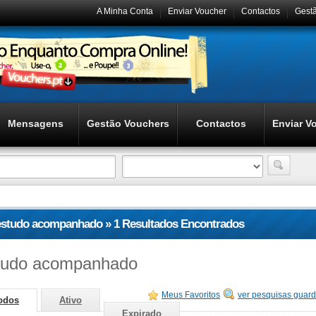
A Minha Conta
Enviar Voucher
Contactos
Gest
Mensagens
Gestão Vouchers
Contactos
Enviar V
estudo acompanhado » 1 Resultados Encontrados
tudo acompanhado
Meus Favoritos
ver pesquisas guar
odos
Ativo
Expirado