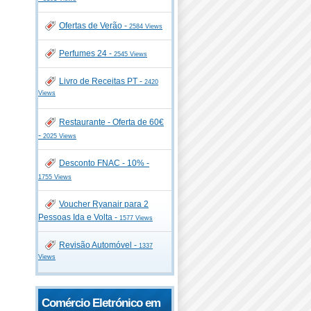
Ofertas de Verão -
2584 Views
Perfumes 24 -
2545 Views
Livro de Receitas PT -
2420
Views
Restaurante - Oferta de 60€
-
2025 Views
Desconto FNAC - 10% -
1755 Views
Voucher Ryanair para 2
Pessoas Ida e Volta -
1577 Views
Revisão Automóvel -
1337
Views
Comércio Eletrónico em