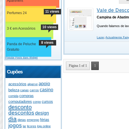
Apartment
Vale de Desco
11 views
Perfumes 24
Campina de Abatim
Quando falamos de lav
10 views
3 € em Acessórios
Lazer
,
Actualmente Fair
8 views
Panda de Peluche
Gratuito
Popular Posts Bars Widget
Página 1 of 1
1
Cupões
apoio
acessórios
algarve
casino
beleza
capas
carros
compras
comida
computadores
cursos
corpo
desconto
descontos
design
dia
férias
dietas
emprego
jogos
lar
licores
loja online