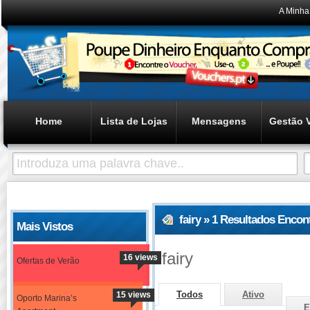
A Minha
Home
Lista de Lojas
Mensagens
Gestão 
fairy » 1 Resultados Encon
Mais Vistos
fairy
16 views
Ofertas de Verão
Todos
Ativo
15 views
Oporto Marina’s
E