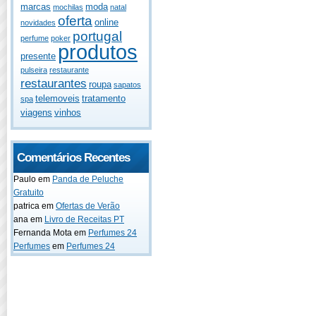
marcas
moda
mochilas
natal
oferta
online
novidades
portugal
perfume
poker
produtos
presente
pulseira
restaurante
restaurantes
roupa
sapatos
telemoveis
tratamento
spa
viagens
vinhos
Comentários Recentes
Paulo
em
Panda de Peluche
Gratuito
patrica
em
Ofertas de Verão
ana
em
Livro de Receitas PT
Fernanda Mota
em
Perfumes 24
Perfumes
em
Perfumes 24