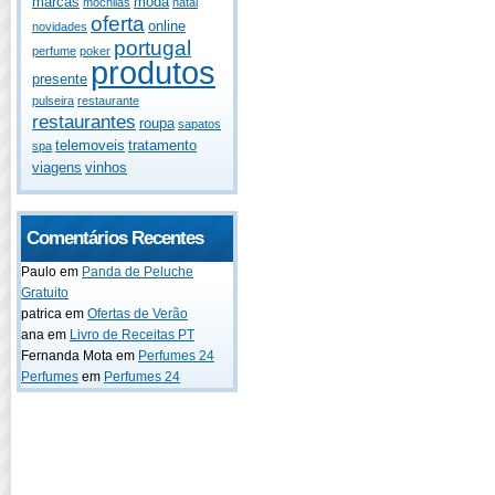
marcas
moda
mochilas
natal
oferta
online
novidades
portugal
perfume
poker
produtos
presente
pulseira
restaurante
restaurantes
roupa
sapatos
telemoveis
tratamento
spa
viagens
vinhos
Comentários Recentes
Paulo
em
Panda de Peluche
Gratuito
patrica
em
Ofertas de Verão
ana
em
Livro de Receitas PT
Fernanda Mota
em
Perfumes 24
Perfumes
em
Perfumes 24