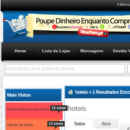
A Minha
Home
Lista de Lojas
Mensagens
Gestão 
hoteis » 1 Resultados Enc
Mais Vistos
hoteis
15 views
Oporto Marina’s Apartment
Todos
Ativo
13 views
Ofertas de Verão
E