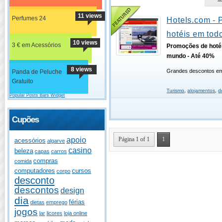
11 views
Perfumes 24
Hotels.com -
hotéis em tod
10 views
3 € em Acessórios
Promoções de hoté
mundo - Até 40%
8 views
Grandes descontos em 
Panda de Peluche
Gratuito
Turismo
,
alojamentos
,
d
Popular Posts Bars Widget
Cupões
Página 1 of 1
1
apoio
acessórios
algarve
casino
beleza
capas
carros
compras
comida
computadores
cursos
corpo
desconto
descontos
design
dia
férias
dietas
emprego
jogos
lar
licores
loja online