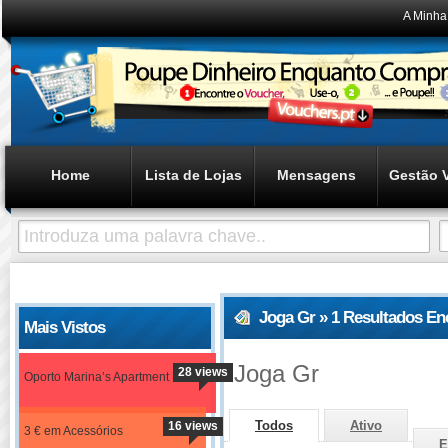
A Minha
Home
Lista de Lojas
Mensagens
Gestão 
Joga Gr » 1 Resultados En
Mais Vistos
Joga Gr
28 views
Oporto Marina’s Apartment
Todos
Ativo
16 views
3 € em Acessórios
E