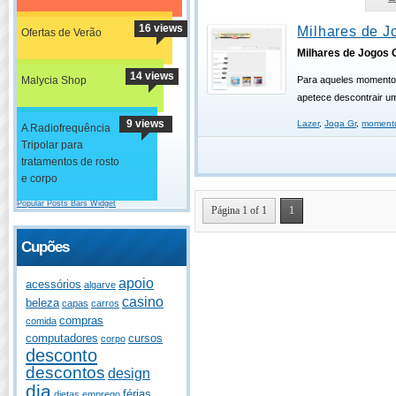
16 views
Milhares de J
Ofertas de Verão
Milhares de Jogos 
14 views
Malycia Shop
Para aqueles momento
apetece descontrair u
9 views
Lazer
,
Joga Gr
,
moment
A Radiofrequência
Tripolar para
tratamentos de rosto
e corpo
Popular Posts Bars Widget
Página 1 of 1
1
Cupões
apoio
acessórios
algarve
casino
beleza
capas
carros
compras
comida
computadores
cursos
corpo
desconto
descontos
design
dia
férias
dietas
emprego