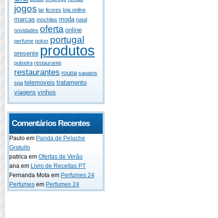
jogos
lar
licores
loja online
marcas
moda
mochilas
natal
oferta
online
novidades
portugal
perfume
poker
produtos
presente
pulseira
restaurante
restaurantes
roupa
sapatos
telemoveis
tratamento
spa
viagens
vinhos
Comentários Recentes
Paulo
em
Panda de Peluche
Gratuito
patrica
em
Ofertas de Verão
ana
em
Livro de Receitas PT
Fernanda Mota
em
Perfumes 24
Perfumes
em
Perfumes 24