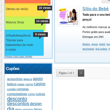
16 views
Sítio do Bebé
Ofertas de Verão
Tudo para o seu be
preço!
14 views
Malycia Shop
As melhores marcas ao
Portes grátis para qua
9 views
A Radiofrequência
Entregas em 24H.
Tripolar para
Bebés
,
apoio
,
bebé
,
bo
tratamentos de rosto
lancheiras
,
loja online
,
m
e corpo
Popular Posts Bars Widget
Cupões
Página 1 of 1
1
apoio
acessórios
algarve
casino
beleza
capas
carros
compras
comida
computadores
cursos
corpo
desconto
descontos
design
dia
férias
dietas
emprego