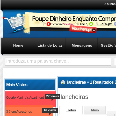
A Minha
Home
Lista de Lojas
Mensagens
Gestão 
lancheiras » 1 Resultados
Mais Vistos
lancheiras
27 views
Oporto Marina’s Apartment
Todos
Ativo
16 views
3 € em Acessórios
E