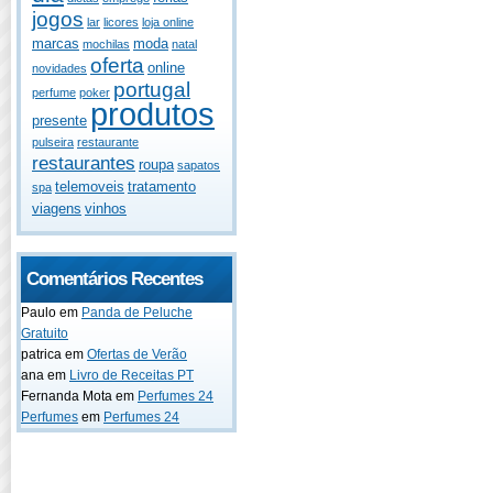
jogos
lar
licores
loja online
marcas
moda
mochilas
natal
oferta
online
novidades
portugal
perfume
poker
produtos
presente
pulseira
restaurante
restaurantes
roupa
sapatos
telemoveis
tratamento
spa
viagens
vinhos
Comentários Recentes
Paulo
em
Panda de Peluche
Gratuito
patrica
em
Ofertas de Verão
ana
em
Livro de Receitas PT
Fernanda Mota
em
Perfumes 24
Perfumes
em
Perfumes 24