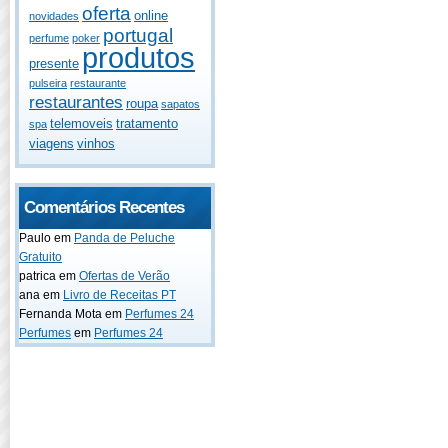
oferta
online
novidades
portugal
perfume
poker
produtos
presente
pulseira
restaurante
restaurantes
roupa
sapatos
telemoveis
tratamento
spa
viagens
vinhos
Comentários Recentes
Paulo
em
Panda de Peluche
Gratuito
patrica
em
Ofertas de Verão
ana
em
Livro de Receitas PT
Fernanda Mota
em
Perfumes 24
Perfumes
em
Perfumes 24