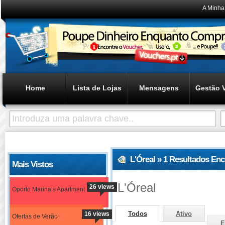
A Minha
Home
Lista de Lojas
Mensagens
Gestão 
L'Óreal » 1 Resultados En
Mais Vistos
L'Óreal
26 views
Oporto Marina’s Apartment
Todos
Ativo
16 views
Ofertas de Verão
E