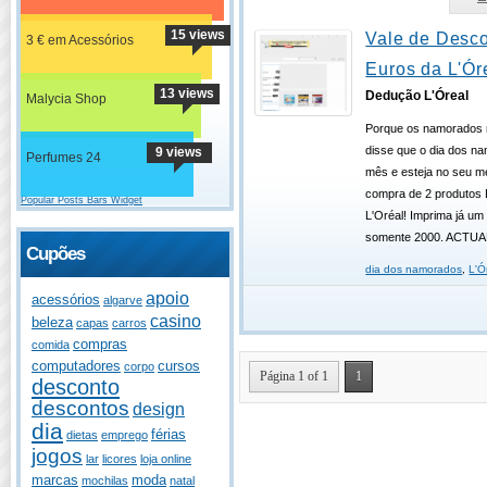
15 views
Vale de Desco
3 € em Acessórios
Euros da L'Ór
13 views
Dedução L'Óreal
Malycia Shop
Porque os namorados
disse que o dia dos n
9 views
Perfumes 24
mês e esteja no seu me
compra de 2 produtos L
Popular Posts Bars Widget
L'Oréal! Imprima já um
somente 2000. ACTU
Cupões
dia dos namorados
,
L'Ó
apoio
acessórios
algarve
casino
beleza
capas
carros
compras
comida
computadores
cursos
corpo
Página 1 of 1
1
desconto
descontos
design
dia
férias
dietas
emprego
jogos
lar
licores
loja online
marcas
moda
mochilas
natal