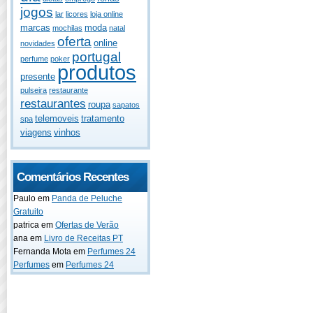
jogos
lar
licores
loja online
marcas
moda
mochilas
natal
oferta
online
novidades
portugal
perfume
poker
produtos
presente
pulseira
restaurante
restaurantes
roupa
sapatos
telemoveis
tratamento
spa
viagens
vinhos
Comentários Recentes
Paulo
em
Panda de Peluche
Gratuito
patrica
em
Ofertas de Verão
ana
em
Livro de Receitas PT
Fernanda Mota
em
Perfumes 24
Perfumes
em
Perfumes 24