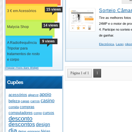
15 views
Sorteio Câmar
3 € em Acessórios
Tire as melhores foto
24MP e o motor de p
14 views
Malycia Shop
4. Participe no sorteio
de ganhar.
9 views
A Radiofrequência
Electrónica
,
Lazer
,
niko
Tripolar para
tratamentos de rosto
e corpo
Popular Posts Bars Widget
Página 1 of 1
1
Cupões
apoio
acessórios
algarve
casino
beleza
capas
carros
compras
comida
computadores
cursos
corpo
desconto
descontos
design
dia
férias
dietas
emprego