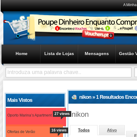
A Minha
Home
Lista de Lojas
Mensagens
Gestão 
nikon » 1 Resultados Enco
Mais Vistos
nikon
27 views
Oporto Marina’s Apartment
Todos
Ativo
16 views
Ofertas de Verão
E