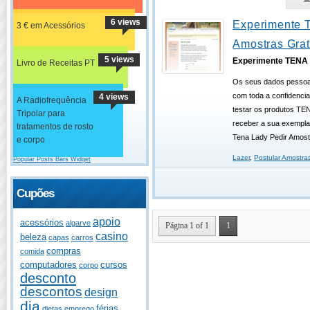
6 views
Experimente
3 € em Acessórios
Amostras Grat
5 views
Experimente TENA
Livro de Receitas PT
Os seus dados pessoai
com toda a confidencia
4 views
A Radiofrequência
testar os produtos TE
Tripolar para
receber a sua exemplar
tratamentos de rosto
Tena Lady Pedir Amost
e corpo
Lazer
,
Postular Amostra
Popular Posts Bars Widget
Cupões
apoio
acessórios
algarve
Página 1 of 1
1
casino
beleza
capas
carros
compras
comida
computadores
cursos
corpo
desconto
descontos
design
dia
férias
dietas
emprego