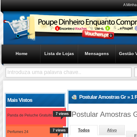
A Minha
Home
Lista de Lojas
Mensagens
Gestão 
Postular Amostras Gr » 1 
Mais Vistos
Postular Amostras 
7 views
Panda de Peluche Gratuito
Todos
Ativo
7 views
Perfumes 24
E