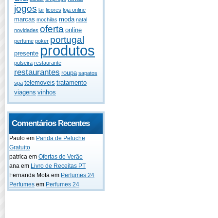
jogos
lar
licores
loja online
marcas
moda
mochilas
natal
oferta
online
novidades
portugal
perfume
poker
produtos
presente
pulseira
restaurante
restaurantes
roupa
sapatos
telemoveis
tratamento
spa
viagens
vinhos
Comentários Recentes
Paulo
em
Panda de Peluche
Gratuito
patrica
em
Ofertas de Verão
ana
em
Livro de Receitas PT
Fernanda Mota
em
Perfumes 24
Perfumes
em
Perfumes 24