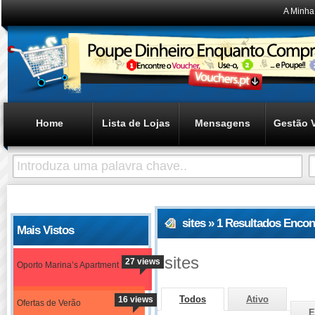
A Minha
Home
Lista de Lojas
Mensagens
Gestão 
sites » 1 Resultados Enco
Mais Vistos
sites
27 views
Oporto Marina’s Apartment
Todos
Ativo
16 views
Ofertas de Verão
E