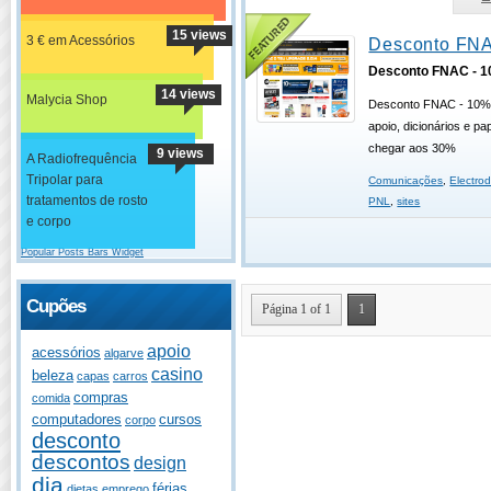
15 views
3 € em Acessórios
Desconto FN
Desconto FNAC - 
14 views
Malycia Shop
Desconto FNAC - 10% 
apoio, dicionários e p
chegar aos 30%
9 views
A Radiofrequência
Tripolar para
Comunicações
,
Electro
tratamentos de rosto
PNL
,
sites
e corpo
Popular Posts Bars Widget
Cupões
Página 1 of 1
1
apoio
acessórios
algarve
casino
beleza
capas
carros
compras
comida
computadores
cursos
corpo
desconto
descontos
design
dia
férias
dietas
emprego