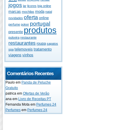
jogos
lar
licores
loja online
marcas
moda
mochilas
natal
oferta
online
novidades
portugal
perfume
poker
produtos
presente
pulseira
restaurante
restaurantes
roupa
sapatos
telemoveis
tratamento
spa
viagens
vinhos
Comentários Recentes
Paulo
em
Panda de Peluche
Gratuito
patrica
em
Ofertas de Verão
ana
em
Livro de Receitas PT
Fernanda Mota
em
Perfumes 24
Perfumes
em
Perfumes 24