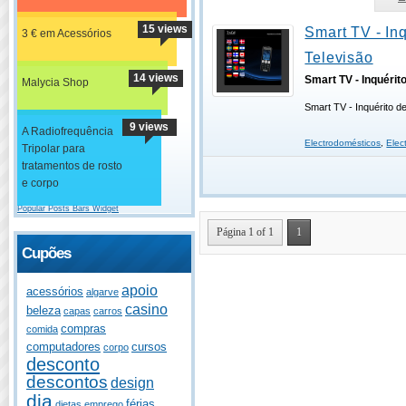
15 views
Smart TV - Inq
3 € em Acessórios
Televisão
14 views
Smart TV - Inquérit
Malycia Shop
Smart TV - Inquérito d
9 views
A Radiofrequência
Electrodomésticos
,
Elec
Tripolar para
tratamentos de rosto
e corpo
Popular Posts Bars Widget
Página 1 of 1
1
Cupões
apoio
acessórios
algarve
casino
beleza
capas
carros
compras
comida
computadores
cursos
corpo
desconto
descontos
design
dia
férias
dietas
emprego