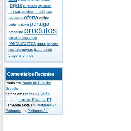
jogos
lar
licores
loja online
marcas
moda
mochilas
natal
oferta
online
novidades
portugal
perfume
poker
produtos
presente
pulseira
restaurante
restaurantes
roupa
sapatos
telemoveis
tratamento
spa
viagens
vinhos
Comentários Recentes
Paulo
em
Panda de Peluche
Gratuito
patrica
em
Ofertas de Verão
ana
em
Livro de Receitas PT
Fernanda Mota
em
Perfumes 24
Perfumes
em
Perfumes 24