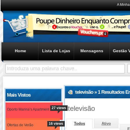
A Minha
Home
Lista de Lojas
Mensagens
Gestão 
televisão » 1 Resultados 
Mais Vistos
televisão
27 views
Oporto Marina’s Apartment
Todos
Ativo
16 views
Ofertas de Verão
E