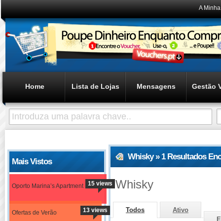
A Minha
Home
Lista de Lojas
Mensagens
Gestão 
Whisky » 1 Resultados En
Mais Vistos
Whisky
15 views
Oporto Marina’s Apartment
Todos
Ativo
13 views
Ofertas de Verão
E