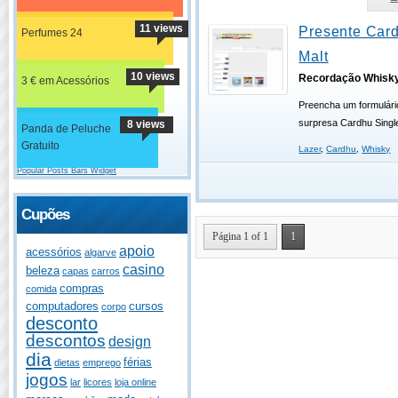
11 views
Presente Card
Perfumes 24
Malt
10 views
Recordação Whisk
3 € em Acessórios
Preencha um formulári
surpresa Cardhu Singl
8 views
Panda de Peluche
Gratuito
Lazer
,
Cardhu
,
Whisky
Popular Posts Bars Widget
Cupões
Página 1 of 1
1
apoio
acessórios
algarve
casino
beleza
capas
carros
compras
comida
computadores
cursos
corpo
desconto
descontos
design
dia
férias
dietas
emprego
jogos
lar
licores
loja online