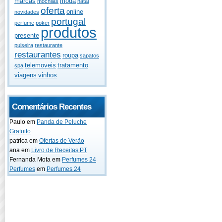
marcas
moda
mochilas
natal
oferta
online
novidades
portugal
perfume
poker
produtos
presente
pulseira
restaurante
restaurantes
roupa
sapatos
telemoveis
tratamento
spa
viagens
vinhos
Comentários Recentes
Paulo
em
Panda de Peluche
Gratuito
patrica
em
Ofertas de Verão
ana
em
Livro de Receitas PT
Fernanda Mota
em
Perfumes 24
Perfumes
em
Perfumes 24