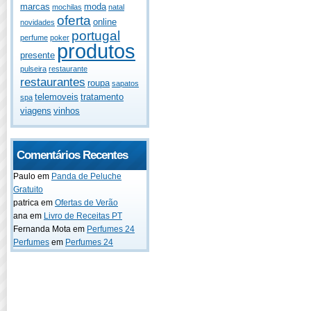
marcas
moda
mochilas
natal
oferta
online
novidades
portugal
perfume
poker
produtos
presente
pulseira
restaurante
restaurantes
roupa
sapatos
telemoveis
tratamento
spa
viagens
vinhos
Comentários Recentes
Paulo
em
Panda de Peluche
Gratuito
patrica
em
Ofertas de Verão
ana
em
Livro de Receitas PT
Fernanda Mota
em
Perfumes 24
Perfumes
em
Perfumes 24