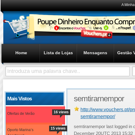
A Minha
Home
Lista de Lojas
Mensagens
Gestão 
semtirarnempor
Mais Vistos
http://www.vouchers.pt/p
16 views
Ofertas de Verão
semtirarnempor/
semtirarnempor last logged in
15 views
Oporto Marina’s
December 20UTC 2013 15:32