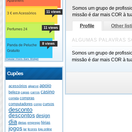
Apartment
Somos um grupo de profissio
11 views
3 € em Acessórios
missão é dar mais COR à tua
Profile
Other lis
11 views
Perfumes 24
ALGUMAS PALAVRAS S
8 views
Panda de Peluche
Gratuito
Somos um grupo de profissio
missão é dar mais COR à tua
Popular Posts Bars Widget
Cupões
apoio
acessórios
algarve
casino
beleza
capas
carros
compras
comida
computadores
cursos
corpo
desconto
descontos
design
dia
férias
dietas
emprego
jogos
lar
licores
loja online