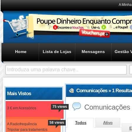
A Minha
Home
Lista de Lojas
Mensagens
Gestão 
Comunicações » 1 Resulta
Mais Vistos
Comunicações
75 views
3 € em Acessórios
58 views
Todos
Ativo
A Radiofrequência
E
Tripolar para tratamentos