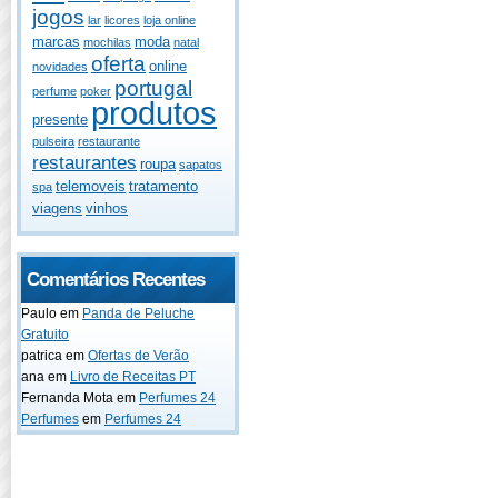
jogos
lar
licores
loja online
marcas
moda
mochilas
natal
oferta
online
novidades
portugal
perfume
poker
produtos
presente
pulseira
restaurante
restaurantes
roupa
sapatos
telemoveis
tratamento
spa
viagens
vinhos
Comentários Recentes
Paulo
em
Panda de Peluche
Gratuito
patrica
em
Ofertas de Verão
ana
em
Livro de Receitas PT
Fernanda Mota
em
Perfumes 24
Perfumes
em
Perfumes 24