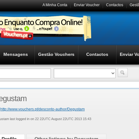
A Minha Conta
Enviar Voucher
Contactos
Gest
Mensagens
Gestão Vouchers
Contactos
Enviar V
egustam
http://www.vouchers.pt/desconto-author/Degustam
ustam last logged in on 22 22UTC August 22UTC 2013 15:43