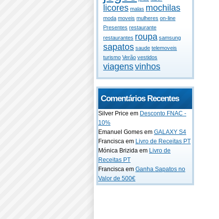
licores
mochilas
malas
moda
moveis
mulheres
on-line
Presentes
restaurante
roupa
restaurantes
samsung
sapatos
saude
telemoveis
turismo
Verão
vestidos
viagens
vinhos
Comentários Recentes
Silver Price em
Desconto FNAC -
10%
Emanuel Gomes em
GALAXY S4
Francisca em
Livro de Receitas PT
Mónica Brizida em
Livro de
Receitas PT
Francisca em
Ganha Sapatos no
Valor de 500€