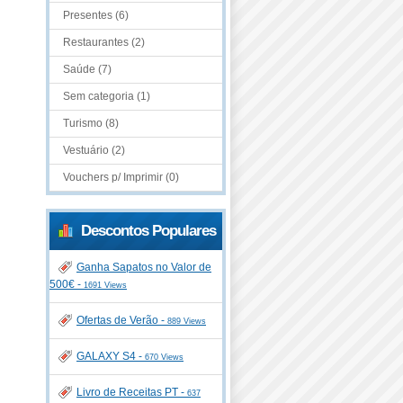
Presentes (6)
Restaurantes (2)
Saúde (7)
Sem categoria (1)
Turismo (8)
Vestuário (2)
Vouchers p/ Imprimir (0)
Descontos Populares
Ganha Sapatos no Valor de
500€ -
1691 Views
Ofertas de Verão -
889 Views
GALAXY S4 -
670 Views
Livro de Receitas PT -
637