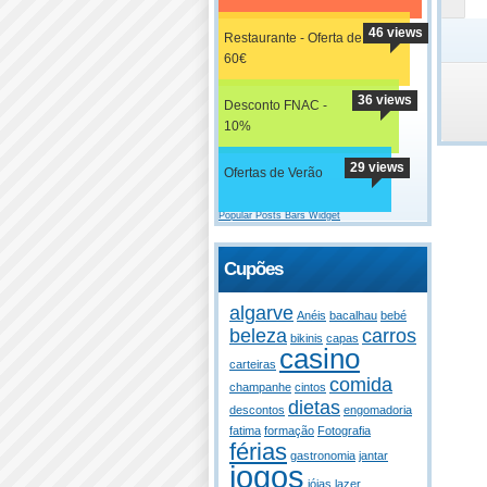
46 views
Restaurante - Oferta de
60€
36 views
Desconto FNAC -
10%
29 views
Ofertas de Verão
Popular Posts Bars Widget
Cupões
algarve
Anéis
bacalhau
bebé
beleza
carros
bikinis
capas
casino
carteiras
comida
champanhe
cintos
dietas
descontos
engomadoria
fatima
formação
Fotografia
férias
gastronomia
jantar
jogos
jóias
lazer