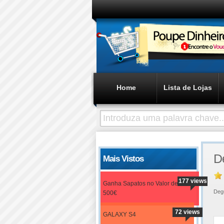
Home
Lista de Lojas
D
Mais Vistos
177 views
Ganha Sapatos no Valor de
Deg
500€
72 views
GALAXY S4