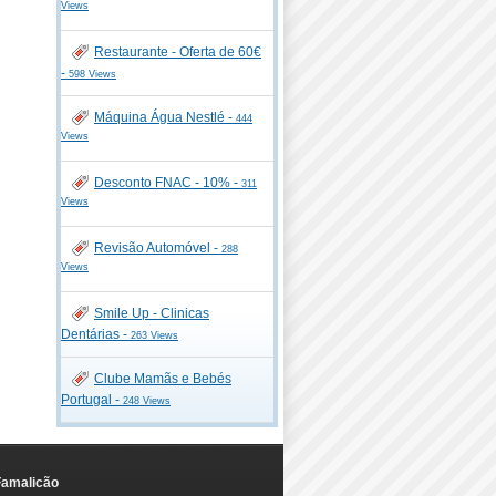
Views
Restaurante - Oferta de 60€
-
598 Views
Máquina Água Nestlé -
444
Views
Desconto FNAC - 10% -
311
Views
Revisão Automóvel -
288
Views
Smile Up - Clinicas
Dentárias -
263 Views
Clube Mamãs e Bebés
Portugal -
248 Views
Famalicão