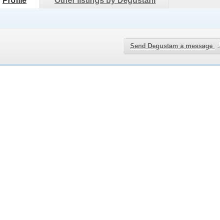
Profile
Other listings by Degustam
Send Degustam a message