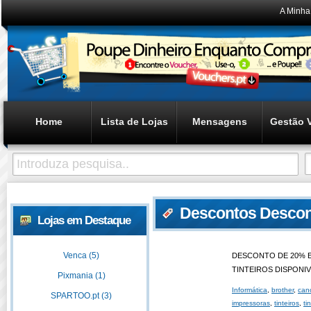
A Minha
Home
Lista de Lojas
Mensagens
Gestão 
Descontos Descont
Lojas em Destaque
Venca (5)
DESCONTO DE 20% 
TINTEIROS DISPONIV
Pixmania (1)
Informática
,
brother
,
can
SPARTOO.pt (3)
impressoras
,
tinteiros
,
ti