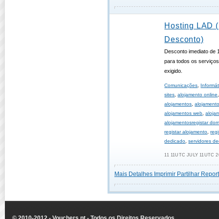
Hosting LAD 
Desconto)
Desconto imediato de
para todos os serviço
exigido.
Comunicações
,
Informát
sites
,
alojamento online
alojamentos
,
alojament
alojamentos web
,
aloja
alojamentosregistar dom
registar alojamento
,
reg
dedicado
,
servidores d
11 11UTC JULY 11UTC 2
Mais Detalhes
Imprimir
Partilhar
Report
© 2010-2012 - Vouchers.pt - Todos os Direitos Reservados