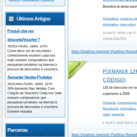
Beneficie já desta opor
Últimos Artigos
Informática
,
comercio el
informatica
,
lojas online
Porquê criar um
19 19UTC APRIL 19UTC 
desconto/Voucher ?
VISUALIZAÇÕES
TERÇA-FEIRA, ABRIL 19TH
Como deve ser do seu inteiro
Mais Detalhes
Imprimir
Partilhar
Report
conhecimento existem cada vez
mais existem compradores que
pesquisam produtos na internet à
procura de descontos e vouchers.
PIXMANIA 12
Aumentar Vendas Produtos
CÓDIGO)
SEGUNDA-FEIRA, ABRIL 18TH
12€ de desconto em t
20% Aumento Nas Vendas Com
Criação de Vouchers Cada vez mais
superiores a 300€.
existem compradores que
pesquisam produtos na internet à
Pixmania
,
Comunicaçõe
procura de descontos e vouchers.
Electrónica
,
Informática
Existem estudos
natal
,
pixmania
1 01UTC JUNE 01UTC 2
Parcerias
Mais Detalhes
Imprimir
Partilhar
Report