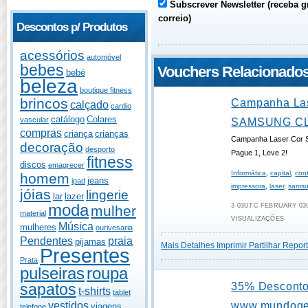
Subscrever Newsletter (receba g
correio)
Descontos p/ Produtos
acessórios
automóvel
bebes
Vouchers Relacionado
bebé
beleza
boutique fitness
brincos
Campanha Las
calçado
cardio
catálogo
Colares
vascular
SAMSUNG CL
compras
criança
crianças
Campanha Laser Cor
decoração
desporto
Pague 1, Leve 2!
fitness
discos
emagrecer
Informática
,
capital
,
con
homem
jeans
ipad
impressora
,
laser
,
sams
jóias
lingerie
lar
lazer
moda
3 03UTC FEBRUARY 03U
mulher
material
VISUALIZAÇÕES
Música
mulheres
ourivesaria
Pendentes
praia
pijamas
Mais Detalhes
Imprimir
Partilhar
Report
Presentes
Prata
pulseiras
roupa
35% Descont
sapatos
t-shirts
tablet
vestidos
www.mundoges
viagens
telefone