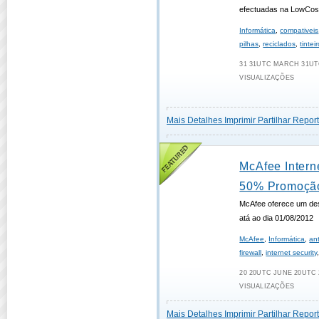
efectuadas na LowCos
Informática
,
compativeis
pilhas
,
reciclados
,
tintei
31 31UTC MARCH 31UTC
VISUALIZAÇÕES
Mais Detalhes
Imprimir
Partilhar
Report
McAfee Intern
50% Promoçã
McAfee oferece um des
atá ao dia 01/08/2012
McAfee
,
Informática
,
ant
firewall
,
internet security
20 20UTC JUNE 20UTC 2
VISUALIZAÇÕES
Mais Detalhes
Imprimir
Partilhar
Report