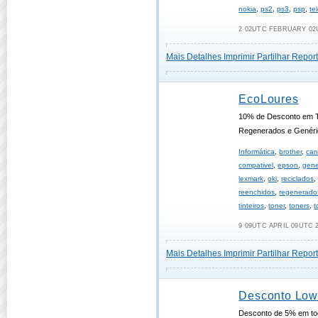
nokia
,
ps2
,
ps3
,
psp
,
te
2 02UTC FEBRUARY 02U
Mais Detalhes
Imprimir
Partilhar
Report
EcoLoures
10% de Desconto em Ti
Regenerados e Genér
Informática
,
brother
,
ca
compativel
,
epson
,
gene
lexmark
,
oki
,
reciclados
reenchidos
,
regenerado
tinteiros
,
toner
,
toners
,
t
9 09UTC APRIL 09UTC 2
Mais Detalhes
Imprimir
Partilhar
Report
Desconto Low
Desconto de 5% em t