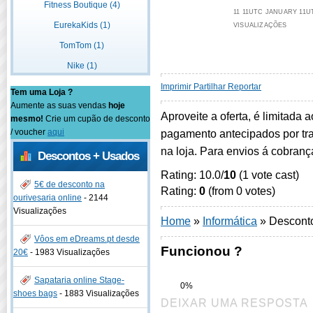
Fitness Boutique (4)
11 11UTC JANUARY 11UT
EurekaKids (1)
VISUALIZAÇÕES
TomTom (1)
Nike (1)
Imprimir
Partilhar
Reportar
Tem uma Loja ?
Aumente as suas vendas
hoje
Aproveite a oferta, é limitada 
mesmo!
Crie um cupão de desconto
/ voucher
aqui
pagamento antecipados por tra
na loja. Para envios á cobranç
Descontos + Usados
Rating: 10.0/
10
(1 vote cast)
5€ de desconto na
Rating:
0
(from 0 votes)
ourivesaria online
-
2144
Visualizações
Home
»
Informática
»
Desconto
Vôos em eDreams.pt desde
Funcionou ?
20€
-
1983 Visualizações
Sapataria online Stage-
0%
shoes bags
-
1883 Visualizações
DEIXAR UMA RESPOSTA