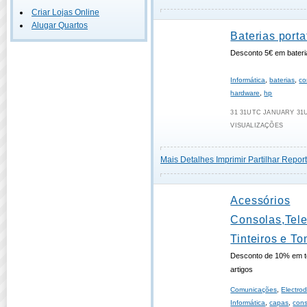
Criar Lojas Online
Alugar Quartos
Baterias portat
Desconto 5€ em bateri
Informática
,
baterias
,
co
hardware
,
hp
31 31UTC JANUARY 31UT
VISUALIZAÇÕES
Mais Detalhes
Imprimir
Partilhar
Report
Acessórios
Consolas,Tel
Tinteiros e To
Desconto de 10% em t
artigos
Comunicações
,
Electro
Informática
,
capas
,
cons