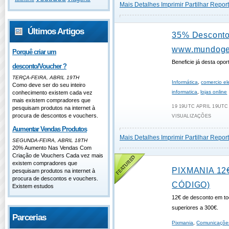
Mais Detalhes
Imprimir
Partilhar
Report
Últimos Artigos
35% Descont
www.mundoges
Porquê criar um
Beneficie já desta opor
desconto/Voucher ?
TERÇA-FEIRA, ABRIL 19TH
Informática
,
comercio el
Como deve ser do seu inteiro
informatica
,
lojas online
conhecimento existem cada vez
mais existem compradores que
19 19UTC APRIL 19UTC 
pesquisam produtos na internet à
procura de descontos e vouchers.
VISUALIZAÇÕES
Aumentar Vendas Produtos
Mais Detalhes
Imprimir
Partilhar
Report
SEGUNDA-FEIRA, ABRIL 18TH
20% Aumento Nas Vendas Com
Criação de Vouchers Cada vez mais
existem compradores que
PIXMANIA 12
pesquisam produtos na internet à
procura de descontos e vouchers.
CÓDIGO)
Existem estudos
12€ de desconto em t
superiores a 300€.
Parcerias
Pixmania
,
Comunicaçõe