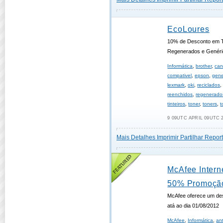
EcoLoures
10% de Desconto em Ti
Regenerados e Genér
Informática
,
brother
,
ca
compativel
,
epson
,
gene
lexmark
,
oki
,
reciclados
reenchidos
,
regenerado
tinteiros
,
toner
,
toners
,
t
9 09UTC APRIL 09UTC 2
Mais Detalhes
Imprimir
Partilhar
Report
McAfee Intern
50% Promoçã
McAfee oferece um des
atá ao dia 01/08/2012
McAfee
,
Informática
,
ant