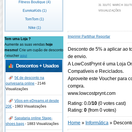
Fitness Boutique (4)
31 31UTC MARCH 31UTC 
EurekaKids (1)
VISUALIZAÇÕES
TomTom (1)
Nike (1)
Imprimir
Partilhar
Reportar
Tem uma Loja ?
Aumente as suas vendas
hoje
Desconto de 5% a aplicar ao 
mesmo!
Crie um cupão de desconto
/ voucher
aqui
de envio.
A LowCostPrynt é uma Loja On
Descontos + Usados
Compatíveis e Reciclados.
5€ de desconto na
Aproveite este Voucher para co
ourivesaria online
-
2146
compra.
Visualizações
www.lowcostprynt.com
Vôos em eDreams.pt desde
Rating: 0.0/
10
(0 votes cast)
20€
-
1983 Visualizações
Rating:
0
(from 0 votes)
Sapataria online Stage-
Home
»
Informática
»
Descont
shoes bags
-
1883 Visualizações