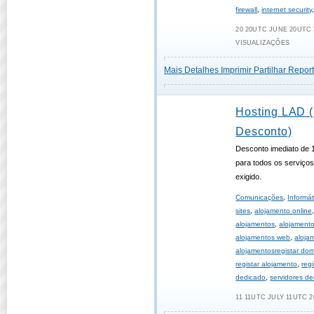
firewall
,
internet security
20 20UTC JUNE 20UTC 2
VISUALIZAÇÕES
Mais Detalhes
Imprimir
Partilhar
Report
Hosting LAD 
Desconto)
Desconto imediato de
para todos os serviço
exigido.
Comunicações
,
Informát
sites
,
alojamento online
alojamentos
,
alojament
alojamentos web
,
aloja
alojamentosregistar dom
registar alojamento
,
reg
dedicado
,
servidores d
11 11UTC JULY 11UTC 2