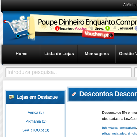
A Minha
Home
Lista de Lojas
Mensagens
Gestão 
Descontos Descon
Lojas em Destaque
Venca (5)
Desconto de 5% em to
efectuadas na LowCost
Pixmania (1)
Informática
,
compativeis
SPARTOO.pt (3)
pilhas
,
reciclados
,
tinteir