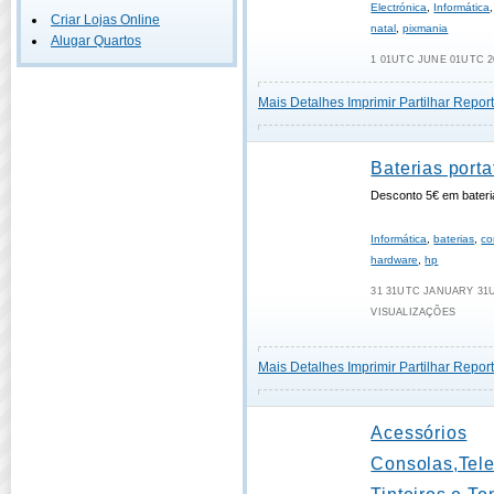
Electrónica
,
Informática
Criar Lojas Online
natal
,
pixmania
Alugar Quartos
1 01UTC JUNE 01UTC 2
Mais Detalhes
Imprimir
Partilhar
Report
Baterias portat
Desconto 5€ em bateri
Informática
,
baterias
,
co
hardware
,
hp
31 31UTC JANUARY 31UT
VISUALIZAÇÕES
Mais Detalhes
Imprimir
Partilhar
Report
Acessórios
Consolas,Tel