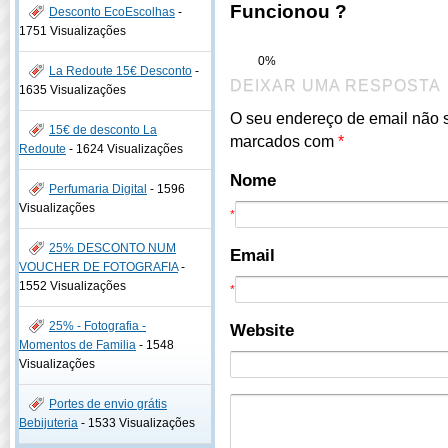
Funcionou ?
Desconto EcoEscolhas
-
1751 Visualizações
0%
La Redoute 15€ Desconto
-
DEIXAR UMA RESPOSTA
1635 Visualizações
O seu endereço de email não 
15€ de desconto La
marcados com
*
Redoute
-
1624 Visualizações
Nome
Perfumaria Digital
-
1596
Visualizações
*
25% DESCONTO NUM
Email
VOUCHER DE FOTOGRAFIA
-
1552 Visualizações
*
25% - Fotografia -
Website
Momentos de Familia
-
1548
Visualizações
Portes de envio grátis
Bebijuteria
-
1533 Visualizações