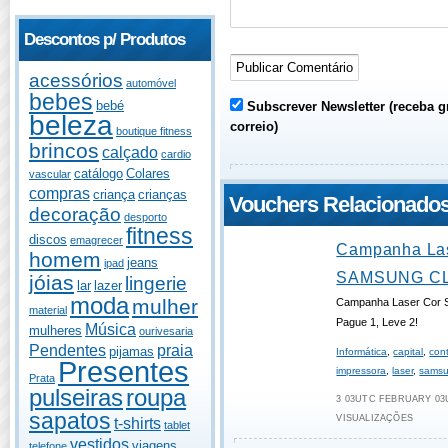
Descontos p/ Produtos
acessórios
automóvel
bebes
bebé
Subscrever Newsletter (receba g
beleza
correio)
boutique fitness
brincos
calçado
cardio
catálogo
Colares
vascular
compras
criança
crianças
Vouchers Relacionado
decoração
desporto
fitness
discos
emagrecer
Campanha Las
homem
jeans
ipad
SAMSUNG CL
jóias
lingerie
lar
lazer
moda
mulher
Campanha Laser Cor
material
Pague 1, Leve 2!
Música
mulheres
ourivesaria
Pendentes
praia
pijamas
Informática
,
capital
,
con
Presentes
impressora
,
laser
,
sams
Prata
pulseiras
roupa
3 03UTC FEBRUARY 03U
sapatos
VISUALIZAÇÕES
t-shirts
tablet
vestidos
viagens
telefone