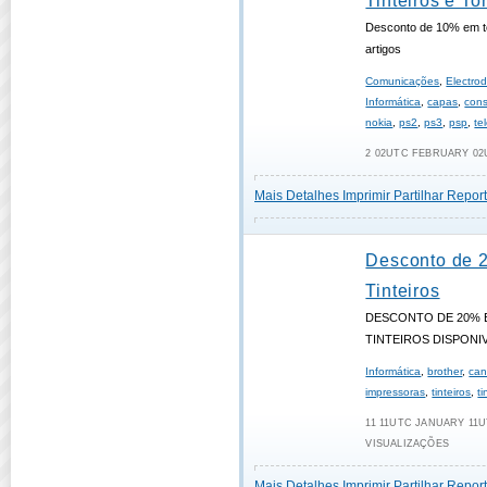
Tinteiros e To
Desconto de 10% em t
artigos
Comunicações
,
Electro
Informática
,
capas
,
cons
nokia
,
ps2
,
ps3
,
psp
,
te
2 02UTC FEBRUARY 02U
Mais Detalhes
Imprimir
Partilhar
Report
Desconto de 
Tinteiros
DESCONTO DE 20% 
TINTEIROS DISPONI
Informática
,
brother
,
ca
impressoras
,
tinteiros
,
t
11 11UTC JANUARY 11UT
VISUALIZAÇÕES
Mais Detalhes
Imprimir
Partilhar
Report