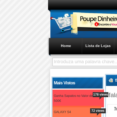
Home
Lista de Lojas
Mais Vistos
fal
178 views
Ganha Sapatos no Valor de
500€
T
72 views
GALAXY S4