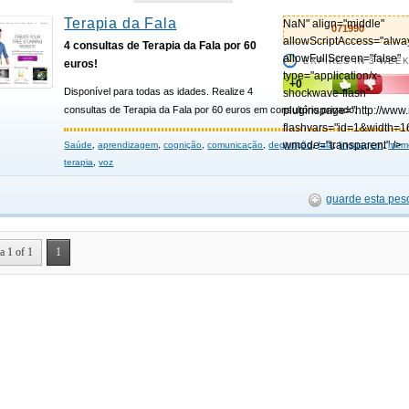
Terapia da Fala
NaN" align="middle"
071990
allowScriptAccess="alwa
4 consultas de Terapia da Fala por 60
allowFullScreen="false"
EXPIRES IN 3 WEE
euros!
type="application/x-
+0
Disponível para todas as idades. Realize 4
shockwave-flash"
consultas de Terapia da Fala por 60 euros em consultório privado.
pluginspage="http://www
flashvars="id=1&width=1
wmode="transparent" />
Saúde
,
aprendizagem
,
cognição
,
comunicação
,
deglutição
,
fala
,
linguagem
,
memó
terapia
,
voz
guarde esta pes
a 1 of 1
1