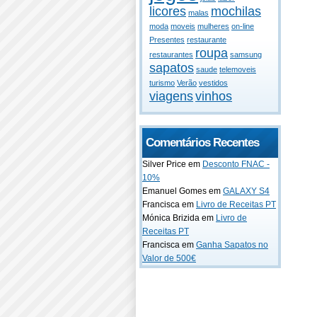
licores
mochilas
malas
moda
moveis
mulheres
on-line
Presentes
restaurante
roupa
restaurantes
samsung
sapatos
saude
telemoveis
turismo
Verão
vestidos
viagens
vinhos
Comentários Recentes
Silver Price em
Desconto FNAC -
10%
Emanuel Gomes em
GALAXY S4
Francisca em
Livro de Receitas PT
Mónica Brizida em
Livro de
Receitas PT
Francisca em
Ganha Sapatos no
Valor de 500€