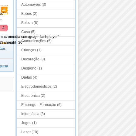
Automóveis (3)
ys"
Bebés (2)
KS
Beleza (8)
-1
Casa (5)
.macromedia.com/go/getflashplayer"
Comunicações (5)
63&height=30"
ria
,
Crianças (1)
Decoração (0)
quisa
Desporto (1)
Dietas (4)
Electrodomésticos (2)
Electrónica (2)
Emprego - Formação (6)
Informática (3)
Jogos (1)
Lazer (10)