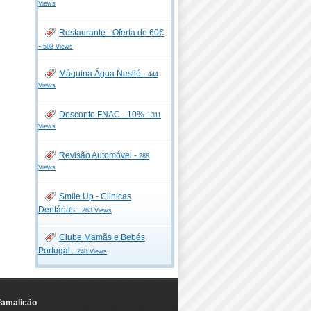
Views
Restaurante - Oferta de 60€
-
598 Views
Máquina Água Nestlé -
444
Views
Desconto FNAC - 10% -
311
Views
Revisão Automóvel -
288
Views
Smile Up - Clinicas
Dentárias -
263 Views
Clube Mamãs e Bebés
Portugal -
248 Views
Famalicão