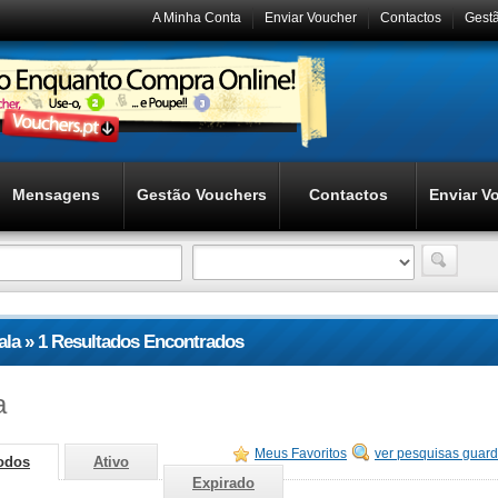
A Minha Conta
Enviar Voucher
Contactos
Gest
Mensagens
Gestão Vouchers
Contactos
Enviar V
fala » 1 Resultados Encontrados
a
Meus Favoritos
ver pesquisas guar
odos
Ativo
Expirado