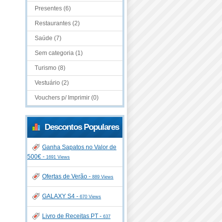
Presentes (6)
Restaurantes (2)
Saúde (7)
Sem categoria (1)
Turismo (8)
Vestuário (2)
Vouchers p/ Imprimir (0)
Descontos Populares
Ganha Sapatos no Valor de
500€ -
1691 Views
Ofertas de Verão -
889 Views
GALAXY S4 -
670 Views
Livro de Receitas PT -
637