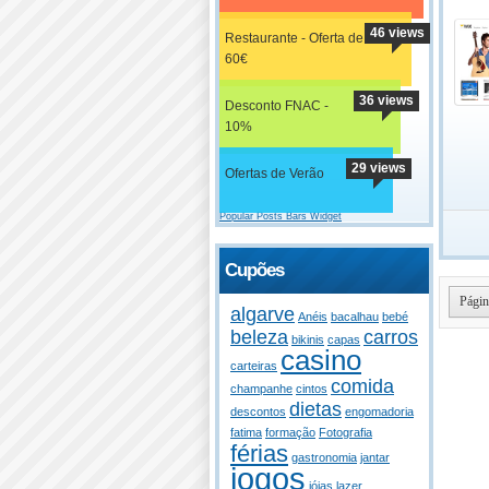
46 views
Restaurante - Oferta de
60€
36 views
Desconto FNAC -
10%
29 views
Ofertas de Verão
Popular Posts Bars Widget
Cupões
Págin
algarve
Anéis
bacalhau
bebé
beleza
carros
bikinis
capas
casino
carteiras
comida
champanhe
cintos
dietas
descontos
engomadoria
fatima
formação
Fotografia
férias
gastronomia
jantar
jogos
jóias
lazer