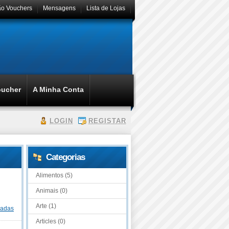
ão Vouchers
Mensagens
Lista de Lojas
oucher
A Minha Conta
LOGIN
REGISTAR
Categorias
Alimentos (5)
Animais (0)
Arte (1)
dadas
Articles (0)