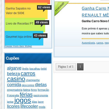
62 views
Ganha Carro 
Ganha Sapatos no
Valor de 500€
RENAULT M
Ganha Carro Nov
49 views
Livro de Receitas PT
Este prémio é apenas 
mostra que sabes tudo
43 views
Gourmet loja online
Automóveis
,
carros
,
me
Popular Posts Bars Widget
Cupões
Página 1 of 1
1
algarve
Anéis
bacalhau
bebé
carros
beleza
casino
champanhe
comida
dietas
descontos
engomadoria
fatima
forex
formação
férias
Fotografia
gastronomia
jogos
jantar
jóias
lazer
licores
lifecooler
moda