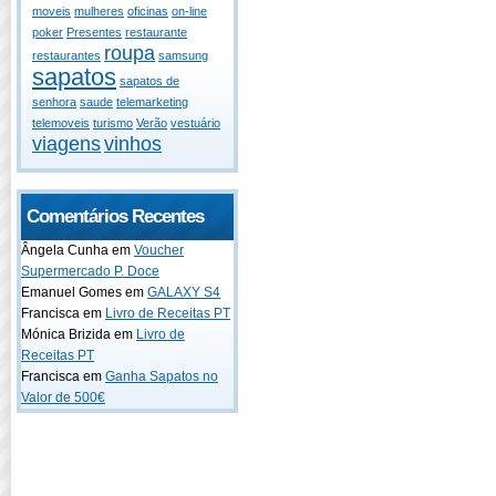
moveis
mulheres
oficinas
on-line
poker
Presentes
restaurante
roupa
restaurantes
samsung
sapatos
sapatos de
senhora
saude
telemarketing
telemoveis
turismo
Verão
vestuário
viagens
vinhos
Comentários Recentes
Ângela Cunha em
Voucher
Supermercado P. Doce
Emanuel Gomes em
GALAXY S4
Francisca em
Livro de Receitas PT
Mónica Brizida em
Livro de
Receitas PT
Francisca em
Ganha Sapatos no
Valor de 500€