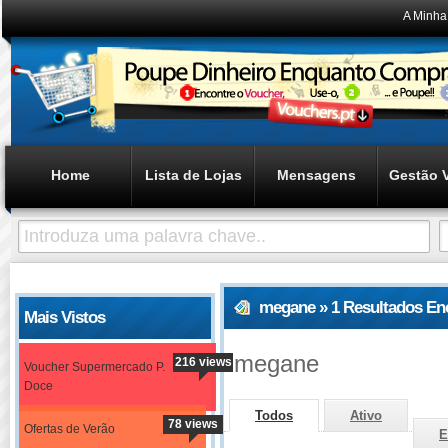
A Minha
Home
Lista de Lojas
Mensagens
Gestão 
megane » 1 Resultados En
Mais Vistos
megane
216 views
Voucher Supermercado P.
Doce
Todos
Ativo
78 views
Ofertas de Verão
E