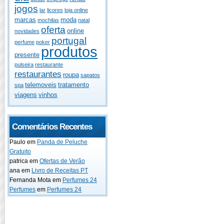
jogos
lar
licores
loja online
marcas
moda
mochilas
natal
oferta
online
novidades
portugal
perfume
poker
produtos
presente
pulseira
restaurante
restaurantes
roupa
sapatos
telemoveis
tratamento
spa
viagens
vinhos
Comentários Recentes
Paulo
em
Panda de Peluche
Gratuito
patrica
em
Ofertas de Verão
ana
em
Livro de Receitas PT
Fernanda Mota
em
Perfumes 24
Perfumes
em
Perfumes 24