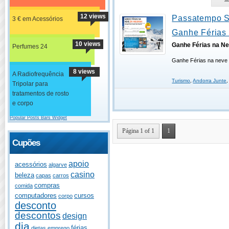
12 views
Passatempo S
3 € em Acessórios
Ganhe Férias
10 views
Ganhe Férias na N
Perfumes 24
Ganhe Férias na neve
8 views
A Radiofrequência
Turismo
,
Andorra Junte
Tripolar para
tratamentos de rosto
e corpo
Popular Posts Bars Widget
Página 1 of 1
1
Cupões
apoio
acessórios
algarve
casino
beleza
capas
carros
compras
comida
computadores
cursos
corpo
desconto
descontos
design
dia
férias
dietas
emprego