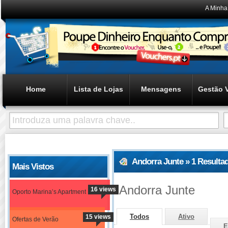
A Minha
Home
Lista de Lojas
Mensagens
Gestão 
Andorra Junte » 1 Resulta
Mais Vistos
Andorra Junte
16 views
Oporto Marina’s Apartment
Todos
Ativo
15 views
Ofertas de Verão
E