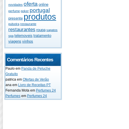
oferta
online
novidades
portugal
perfume
poker
produtos
presente
pulseira
restaurante
restaurantes
roupa
sapatos
telemoveis
tratamento
spa
viagens
vinhos
Comentários Recentes
Paulo
em
Panda de Peluche
Gratuito
patrica
em
Ofertas de Verão
ana
em
Livro de Receitas PT
Fernanda Mota
em
Perfumes 24
Perfumes
em
Perfumes 24