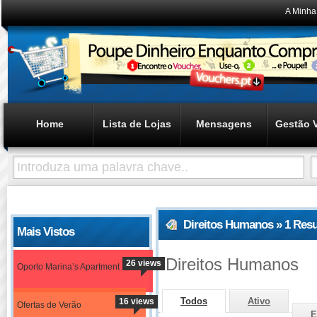
A Minha
Home
Lista de Lojas
Mensagens
Gestão 
Direitos Humanos » 1 Res
Mais Vistos
Direitos Humanos
26 views
Oporto Marina’s Apartment
Todos
Ativo
16 views
Ofertas de Verão
E