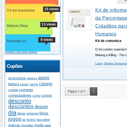
15 views
Kit de informa
3 € em Acessórios
da Percentag
13 views
Cidadãos para
Malycia Shop
Humanos
9 views
Kit de comunica
Perfumes 24
O kit contém material 
Popular Posts Bars Widget
Making a Killing - The 
Lazer
,
Direitos Humano
Cupões
apoio
acessórios
algarve
casino
beleza
capas
carros
compras
comida
Página 1 of 1
1
computadores
cursos
corpo
desconto
descontos
design
dia
férias
dietas
emprego
jogos
lar
licores
loja online
marcas
moda
mochilas
natal