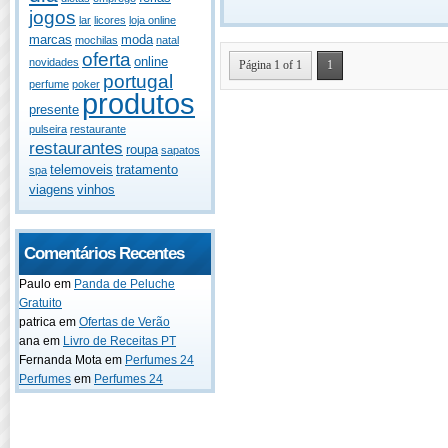
jogos
lar
licores
loja online
marcas
moda
mochilas
natal
oferta
online
novidades
Página 1 of 1
1
portugal
perfume
poker
produtos
presente
pulseira
restaurante
restaurantes
roupa
sapatos
telemoveis
tratamento
spa
viagens
vinhos
Comentários Recentes
Paulo
em
Panda de Peluche
Gratuito
patrica
em
Ofertas de Verão
ana
em
Livro de Receitas PT
Fernanda Mota
em
Perfumes 24
Perfumes
em
Perfumes 24