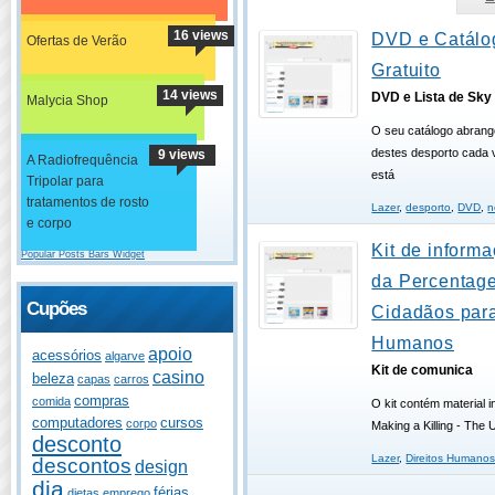
16 views
DVD e Catálo
Ofertas de Verão
Gratuito
14 views
DVD e Lista de Sky
Malycia Shop
O seu catálogo abrange
destes desporto cada 
9 views
A Radiofrequência
está
Tripolar para
tratamentos de rosto
Lazer
,
desporto
,
DVD
,
n
e corpo
Kit de informa
Popular Posts Bars Widget
da Percentag
Cupões
Cidadãos para
Humanos
apoio
acessórios
algarve
Kit de comunica
casino
beleza
capas
carros
compras
comida
O kit contém material 
computadores
cursos
corpo
Making a Killing - The 
desconto
Lazer
,
Direitos Humano
descontos
design
dia
férias
dietas
emprego