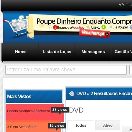
A Minha
Home
Lista de Lojas
Mensagens
Gestão 
DVD » 2 Resultados Encon
Mais Vistos
DVD
27 views
Oporto Marina’s Apartment
Todos
Ativo
16 views
3 € em Acessórios
E