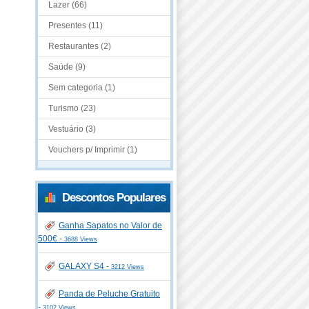
Lazer (66)
Presentes (11)
Restaurantes (2)
Saúde (9)
Sem categoria (1)
Turismo (23)
Vestuário (3)
Vouchers p/ Imprimir (1)
Descontos Populares
Ganha Sapatos no Valor de
500€ -
3688 Views
GALAXY S4 -
3212 Views
Panda de Peluche Gratuito
-
3102 Views