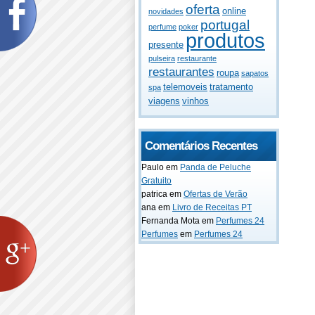
oferta
online
novidades
portugal
perfume
poker
produtos
presente
pulseira
restaurante
restaurantes
roupa
sapatos
telemoveis
tratamento
spa
viagens
vinhos
Comentários Recentes
Paulo
em
Panda de Peluche
Gratuito
patrica
em
Ofertas de Verão
ana
em
Livro de Receitas PT
Fernanda Mota
em
Perfumes 24
Perfumes
em
Perfumes 24