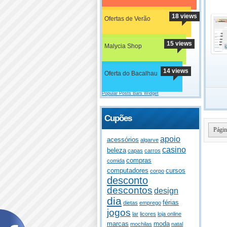
18 views
Ofertas de Verão
15 views
Malycia Shop
14 views
Oferta do Bacalhau
Popular Posts Bars Widget
Cupões
Págin
apoio
acessórios
algarve
casino
beleza
capas
carros
compras
comida
computadores
cursos
corpo
desconto
descontos
design
dia
férias
dietas
emprego
jogos
lar
licores
loja online
marcas
moda
mochilas
natal