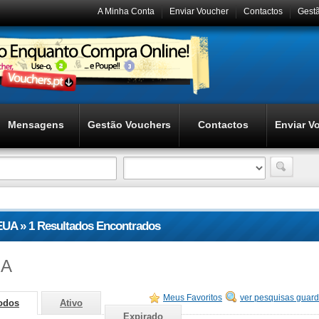
A Minha Conta
Enviar Voucher
Contactos
Gest
Mensagens
Gestão Vouchers
Contactos
Enviar V
EUA » 1 Resultados Encontrados
UA
Meus Favoritos
ver pesquisas guar
odos
Ativo
Expirado