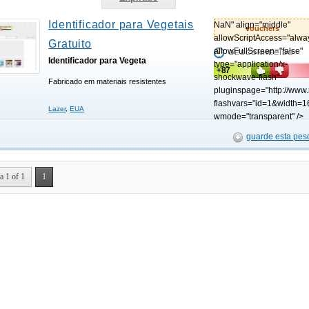
Identificador para Vegetais
NaN" align="middle"
vouchers
allowScriptAccess="alwa
Gratuito
allowFullScreen="false"
DESCONHECIDO
Identificador para Vegeta
type="application/x-
+87
shockwave-flash"
Fabricado em materiais resistentes
pluginspage="http://www
flashvars="id=1&width=1
Lazer
,
EUA
wmode="transparent" />
guarde esta pes
a 1 of 1
1