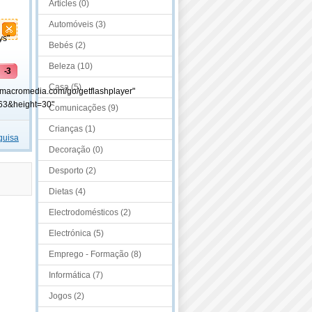
Articles (0)
Automóveis (3)
ys"
Bebés (2)
Beleza (10)
-3
Casa (5)
.macromedia.com/go/getflashplayer"
63&height=30"
Comunicações (9)
Crianças (1)
quisa
Decoração (0)
Desporto (2)
Dietas (4)
Electrodomésticos (2)
Electrónica (5)
Emprego - Formação (8)
Informática (7)
Jogos (2)