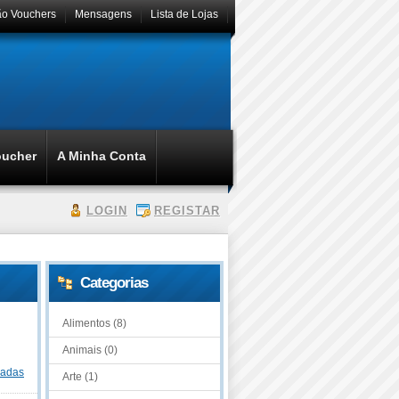
ão Vouchers
Mensagens
Lista de Lojas
oucher
A Minha Conta
LOGIN
REGISTAR
Categorias
Alimentos (8)
Animais (0)
dadas
Arte (1)