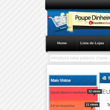
Home
Lista de Lojas
Mais Vistos
E
32 views
Oporto Marina’s Apartment
T
21 views
3 € em Acessórios