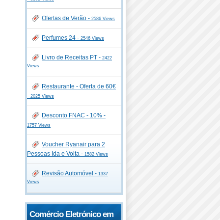
Ofertas de Verão -
2586 Views
Perfumes 24 -
2546 Views
Livro de Receitas PT -
2422
Views
Restaurante - Oferta de 60€
-
2025 Views
Desconto FNAC - 10% -
1757 Views
Voucher Ryanair para 2
Pessoas Ida e Volta -
1582 Views
Revisão Automóvel -
1337
Views
Comércio Eletrónico em