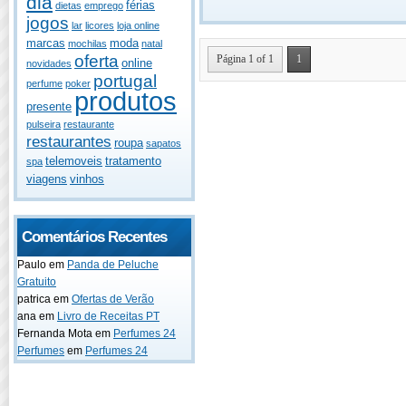
dia
férias
dietas
emprego
jogos
lar
licores
loja online
marcas
moda
mochilas
natal
oferta
Página 1 of 1
1
online
novidades
portugal
perfume
poker
produtos
presente
pulseira
restaurante
restaurantes
roupa
sapatos
telemoveis
tratamento
spa
viagens
vinhos
Comentários Recentes
Paulo
em
Panda de Peluche
Gratuito
patrica
em
Ofertas de Verão
ana
em
Livro de Receitas PT
Fernanda Mota
em
Perfumes 24
Perfumes
em
Perfumes 24