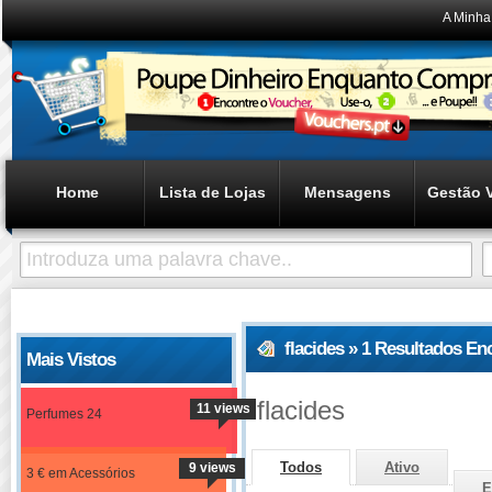
A Minha
Home
Lista de Lojas
Mensagens
Gestão 
flacides » 1 Resultados E
Mais Vistos
flacides
11 views
Perfumes 24
Todos
Ativo
9 views
3 € em Acessórios
E