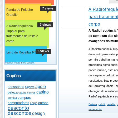
7 views
A Radiofrequê
Panda de Peluche
Gratuito
para tratament
corpo
7 views
A Radiofrequência
A Radiofrequência T
Tripolar para
se como um dos si
tratamentos de rosto e
corpo
avançados do mun
A Radiofrequência Tri
6 views
Livro de Receitas PT
do mundo para tratar p
permite trabalhar nas
Popular Posts Bars Widget
problemas como duplo q
poder térmico, este no
Cupões
conseguindo reduzir f
resultados. Este proce
de Radiofrequência Trip
apoio
acessórios
algarve
obtenção de resultado
casino
beleza
capas
carros
Radiofrequência é a so
compras
comida
computadores
cursos
corpo
Beleza
,
celulit
,
celulite
,
desconto
tratamento
descontos
design