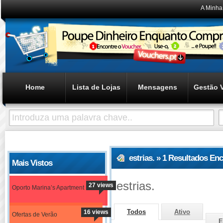
A Minha
Home
Lista de Lojas
Mensagens
Gestão 
estrias. » 1 Resultados En
Mais Vistos
estrias.
27 views
Oporto Marina’s Apartment
Todos
Ativo
16 views
Ofertas de Verão
E