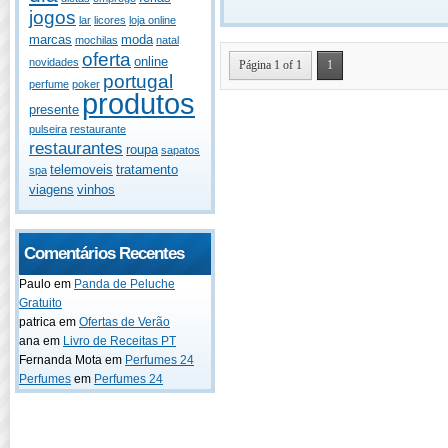
jogos
lar
licores
loja online
marcas
moda
mochilas
natal
oferta
online
novidades
Página 1 of 1
1
portugal
perfume
poker
produtos
presente
pulseira
restaurante
restaurantes
roupa
sapatos
telemoveis
tratamento
spa
viagens
vinhos
Comentários Recentes
Paulo
em
Panda de Peluche
Gratuito
patrica
em
Ofertas de Verão
ana
em
Livro de Receitas PT
Fernanda Mota
em
Perfumes 24
Perfumes
em
Perfumes 24