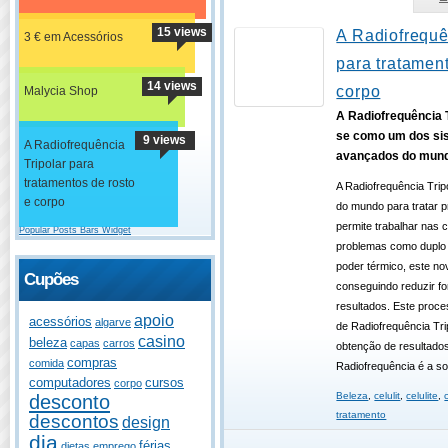
15 views
A Radiofrequê
3 € em Acessórios
para tratament
14 views
corpo
Malycia Shop
A Radiofrequência T
se como um dos si
9 views
A Radiofrequência
avançados do mun
Tripolar para
tratamentos de rosto
A Radiofrequência Tri
e corpo
do mundo para tratar p
permite trabalhar nas
Popular Posts Bars Widget
problemas como duplo q
poder térmico, este no
Cupões
conseguindo reduzir f
resultados. Este proce
apoio
acessórios
algarve
de Radiofrequência Trip
casino
beleza
capas
carros
obtenção de resultado
compras
comida
Radiofrequência é a so
computadores
cursos
corpo
Beleza
,
celulit
,
celulite
,
desconto
tratamento
descontos
design
dia
férias
dietas
emprego