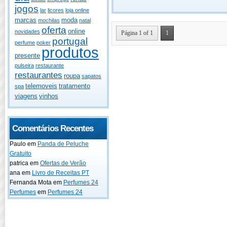
jogos
lar
licores
loja online
marcas
moda
mochilas
natal
oferta
online
novidades
Página 1 of 1
1
portugal
perfume
poker
produtos
presente
pulseira
restaurante
restaurantes
roupa
sapatos
telemoveis
tratamento
spa
viagens
vinhos
Comentários Recentes
Paulo
em
Panda de Peluche
Gratuito
patrica
em
Ofertas de Verão
ana
em
Livro de Receitas PT
Fernanda Mota
em
Perfumes 24
Perfumes
em
Perfumes 24