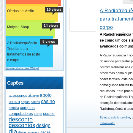
16 views
A Radiofrequê
Ofertas de Verão
para tratament
14 views
corpo
Malycia Shop
A Radiofrequência T
se como um dos si
9 views
A Radiofrequência
avançados do mun
Tripolar para
tratamentos de rosto
A Radiofrequência Tri
e corpo
do mundo para tratar p
permite trabalhar nas
Popular Posts Bars Widget
problemas como duplo q
poder térmico, este no
Cupões
conseguindo reduzir f
resultados. Este proce
apoio
acessórios
algarve
de Radiofrequência Trip
casino
beleza
capas
carros
obtenção de resultado
compras
comida
Radiofrequência é a so
computadores
cursos
corpo
Beleza
,
celulit
,
celulite
,
desconto
tratamento
descontos
design
dia
férias
dietas
emprego