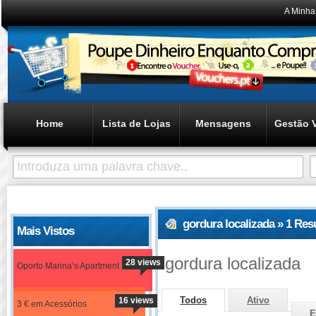
A Minha
Home
Lista de Lojas
Mensagens
Gestão 
gordura localizada » 1 Re
Mais Vistos
gordura localizada
28 views
Oporto Marina’s Apartment
Todos
Ativo
16 views
3 € em Acessórios
E