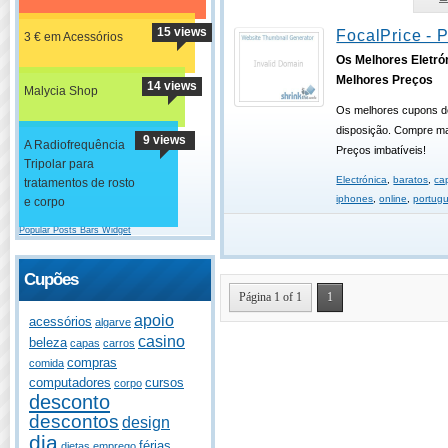
15 views
FocalPrice - 
3 € em Acessórios
Os Melhores Eletró
Melhores Preços
14 views
Malycia Shop
Os melhores cupons d
disposição. Compre ma
9 views
A Radiofrequência
Preços imbatíveis!
Tripolar para
Electrónica
,
baratos
,
ca
tratamentos de rosto
iphones
,
online
,
portug
e corpo
Popular Posts Bars Widget
Cupões
Página 1 of 1
1
apoio
acessórios
algarve
casino
beleza
capas
carros
compras
comida
computadores
cursos
corpo
desconto
descontos
design
dia
férias
dietas
emprego