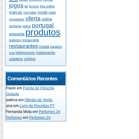
jogos
lar
licores
loja online
marcas
moda
mochilas
natal
oferta
online
novidades
portugal
perfume
poker
produtos
presente
pulseira
restaurante
restaurantes
roupa
sapatos
telemoveis
tratamento
spa
viagens
vinhos
Comentários Recentes
Paulo
em
Panda de Peluche
Gratuito
patrica
em
Ofertas de Verão
ana
em
Livro de Receitas PT
Fernanda Mota
em
Perfumes 24
Perfumes
em
Perfumes 24