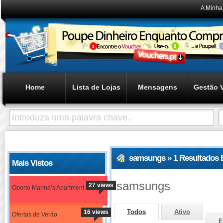
A Minha
Home
Lista de Lojas
Mensagens
Gestão 
samsungs » 1 Resultados 
Mais Vistos
samsungs
27 views
Oporto Marina’s Apartment
Todos
Ativo
16 views
Ofertas de Verão
E