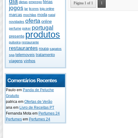
dia
férias
dietas
emprego
Página 1 of 1
1
jogos
lar
licores
loja online
marcas
moda
mochilas
natal
oferta
online
novidades
portugal
perfume
poker
produtos
presente
pulseira
restaurante
restaurantes
roupa
sapatos
telemoveis
tratamento
spa
viagens
vinhos
Comentários Recentes
Paulo
em
Panda de Peluche
Gratuito
patrica
em
Ofertas de Verão
ana
em
Livro de Receitas PT
Fernanda Mota
em
Perfumes 24
Perfumes
em
Perfumes 24