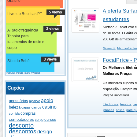
Gratuito
A oferta Surfa
5 views
Livro de Receitas PT
estudantes
Surface 2 Tablet leve 
3 views
A Radiofrequência
de 10 horas 1 Grátis c
Tripolar para
200 GB de armazenamen
tratamentos de rosto e
corpo
Microsoft
,
Microsoft-Info
3 views
FocalPrice - 
Sítio do Bebé
Os Melhores Eletró
Popular Posts Bars Widget
Melhores Preços
Os melhores cupons d
Cupões
disposição. Compre ma
Preços imbatíveis!
apoio
acessórios
algarve
Electrónica
,
baratos
,
ca
casino
beleza
capas
carros
iphones
,
online
,
portug
compras
comida
computadores
cursos
corpo
desconto
descontos
design