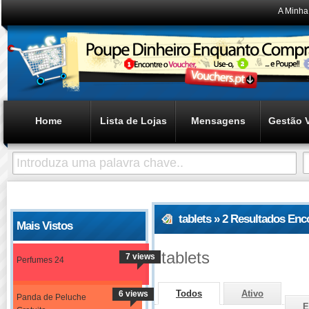
A Minha
Home
Lista de Lojas
Mensagens
Gestão 
tablets » 2 Resultados En
Mais Vistos
tablets
7 views
Perfumes 24
Todos
Ativo
6 views
Panda de Peluche
E