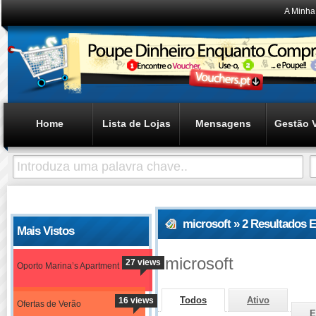
A Minha
Home
Lista de Lojas
Mensagens
Gestão 
microsoft » 2 Resultados 
Mais Vistos
microsoft
27 views
Oporto Marina’s Apartment
Todos
Ativo
16 views
Ofertas de Verão
E