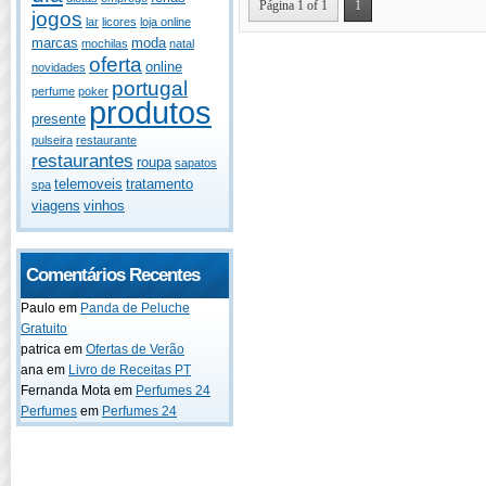
Página 1 of 1
1
jogos
lar
licores
loja online
marcas
moda
mochilas
natal
oferta
online
novidades
portugal
perfume
poker
produtos
presente
pulseira
restaurante
restaurantes
roupa
sapatos
telemoveis
tratamento
spa
viagens
vinhos
Comentários Recentes
Paulo
em
Panda de Peluche
Gratuito
patrica
em
Ofertas de Verão
ana
em
Livro de Receitas PT
Fernanda Mota
em
Perfumes 24
Perfumes
em
Perfumes 24