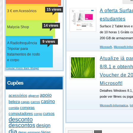
15 views
A oferta Surfa
3 € em Acessórios
estudantes
14 views
Surface 2 Tablet leve 
Malycia Shop
de 10 horas 1 Grátis c
200 GB de armazenamen
9 views
A Radiofrequência
Microsoft
,
Microsoft-Info
Tripolar para
tratamentos de rosto
Atualize já p
e corpo
8/8.1 e obten
Popular Posts Bars Widget
Voucher de 20
Cupões
Microsoft!
Detalhes Windows 8.1,
apoio
acessórios
algarve
pode ver filmes ou jog
casino
beleza
capas
carros
Microsoft-Informatica
,
In
compras
comida
computadores
cursos
corpo
desconto
descontos
design
dia
férias
dietas
emprego