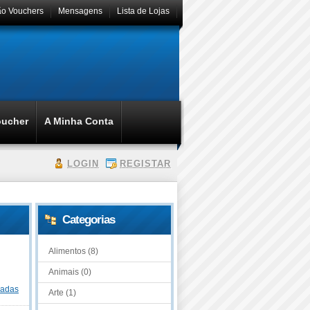
ão Vouchers
Mensagens
Lista de Lojas
oucher
A Minha Conta
LOGIN
REGISTAR
Categorias
Alimentos (8)
Animais (0)
dadas
Arte (1)