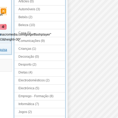
Articles (0)
Automóveis (3)
ys"
Bebés (2)
Beleza (10)
-0
Casa (5)
.macromedia.com/go/getflashplayer"
o
63&height=30"
Comunicações (9)
Crianças (1)
quisa
Decoração (0)
Desporto (2)
Dietas (4)
Electrodomésticos (2)
Electrónica (5)
Emprego - Formação (8)
Informática (7)
Jogos (2)