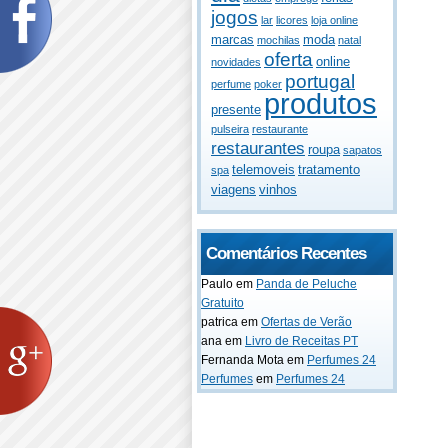
jogos
lar
licores
loja online
marcas
moda
mochilas
natal
oferta
online
novidades
portugal
perfume
poker
produtos
presente
pulseira
restaurante
restaurantes
roupa
sapatos
telemoveis
tratamento
spa
viagens
vinhos
Comentários Recentes
Paulo
em
Panda de Peluche
Gratuito
patrica
em
Ofertas de Verão
ana
em
Livro de Receitas PT
Fernanda Mota
em
Perfumes 24
Perfumes
em
Perfumes 24