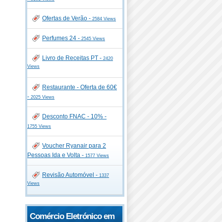
Ofertas de Verão -
2584 Views
Perfumes 24 -
2545 Views
Livro de Receitas PT -
2420
Views
Restaurante - Oferta de 60€
-
2025 Views
Desconto FNAC - 10% -
1755 Views
Voucher Ryanair para 2
Pessoas Ida e Volta -
1577 Views
Revisão Automóvel -
1337
Views
Comércio Eletrónico em