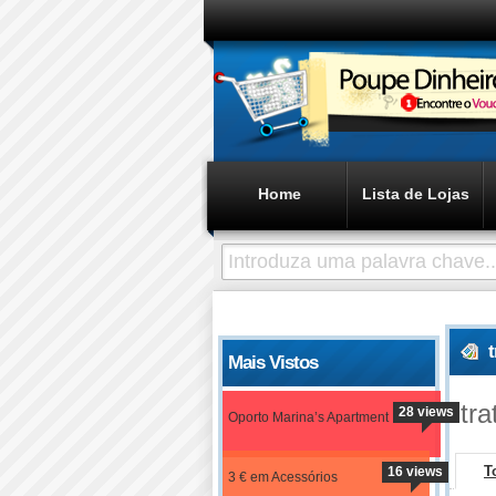
Home
Lista de Lojas
Mais Vistos
tr
28 views
Oporto Marina’s Apartment
T
16 views
3 € em Acessórios