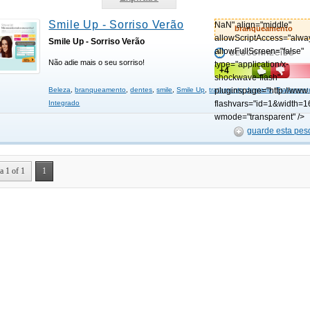
Smile Up - Sorriso Verão
NaN" align="middle"
branqueamento
allowScriptAccess="alwa
Smile Up - Sorriso Verão
allowFullScreen="false"
DESCONHECIDO
Não adie mais o seu sorriso!
type="application/x-
+4
shockwave-flash"
Beleza
,
branqueamento
,
dentes
,
smile
,
Smile Up
,
tratamento dentario
pluginspage="http://www
,
Tratament
Integrado
flashvars="id=1&width=1
wmode="transparent" />
guarde esta pes
a 1 of 1
1