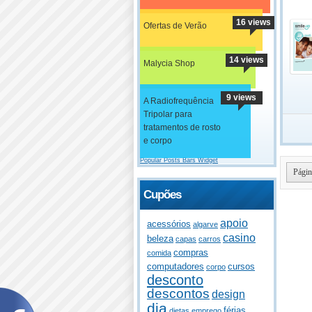
16 views
Ofertas de Verão
14 views
Malycia Shop
9 views
A Radiofrequência
Tripolar para
tratamentos de rosto
e corpo
Popular Posts Bars Widget
Págin
Cupões
apoio
acessórios
algarve
casino
beleza
capas
carros
compras
comida
computadores
cursos
corpo
desconto
descontos
design
dia
férias
dietas
emprego