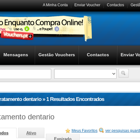
A Minha Conta
Enviar Voucher
Contactos
Gest
Mensagens
Gestão Vouchers
Contactos
Enviar V
tratamento dentario » 1 Resultados Encontrados
atamento dentario
Meus Favoritos
ver pesquisas guar
odos
Ativo
Expirado