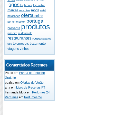
jogos
lar
licores
loja online
marcas
moda
mochilas
natal
oferta
online
novidades
portugal
perfume
poker
produtos
presente
pulseira
restaurante
restaurantes
roupa
sapatos
telemoveis
tratamento
spa
viagens
vinhos
Comentários Recentes
Paulo
em
Panda de Peluche
Gratuito
patrica
em
Ofertas de Verão
ana
em
Livro de Receitas PT
Fernanda Mota
em
Perfumes 24
Perfumes
em
Perfumes 24