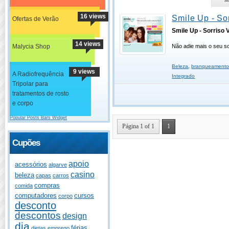
16 views
Smile Up - So
Ofertas de Verão
Smile Up - Sorriso 
14 views
Malycia Shop
Não adie mais o seu so
Beleza
,
branqueament
9 views
A Radiofrequência
Integrado
Tripolar para
tratamentos de rosto
e corpo
Popular Posts Bars Widget
Página 1 of 1
1
Cupões
apoio
acessórios
algarve
casino
beleza
capas
carros
compras
comida
computadores
cursos
corpo
desconto
descontos
design
dia
férias
dietas
emprego