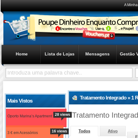
A Minha
Home
Lista de Lojas
Mensagens
Gestão 
Tratamento Integrado » 1 
Mais Vistos
Tratamento Integra
28 views
Oporto Marina’s Apartment
Todos
Ativo
16 views
3 € em Acessórios
E