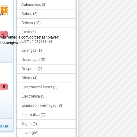
Automóveis (3)
Bebés (2)
ys"
Beleza (10)
Casa (5)
-1
.macromedia.com/go/getflashplayer"
Comunicações (9)
63&height=30"
Crianças (1)
Decoração (0)
Desporto (2)
Dietas (4)
-5
Electrodomésticos (2)
Electrónica (5)
Emprego - Formação (8)
Informática (7)
Jogos (2)
quisa
Lazer (66)