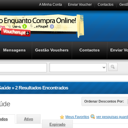
A Minha Conta
Enviar Voucher
Contactos
Gest
Mensagens
Gestão Vouchers
Contactos
Enviar V
Saúde » 2 Resultados Encontrados
úde
Ordenar Descontos Por:
Meus Favoritos
ver pesquisas guar
odos
Ativo
Expirado