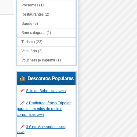
Presentes (11)
Restaurantes (2)
Saúde (9)
Sem categoria (1)
Turismo (23)
Vestuário (3)
Vouchers p/ Imprimir (1)
Descontos Populares
Sítio do Bebé -
5417 Views
A Radiofrequência Tripolar
para tratamentos de rosto e
corpo -
5368 Views
3 € em Acessórios -
5130
Views