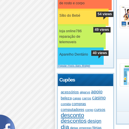
de rosto e corpo
54 views
Sítio do Bebé
49 views
loja online786
reparação de
telemoveis
40 views
Aparelho Dentário
Popular Posts Bars Widget
Cupões
apoio
acessórios
algarve
casino
beleza
capas
carros
compras
comida
computadores
cursos
corpo
desconto
descontos
design
dia
férias
dietas
emprego