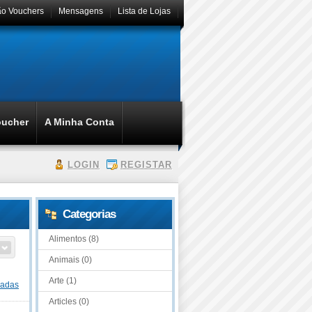
ão Vouchers
Mensagens
Lista de Lojas
oucher
A Minha Conta
LOGIN
REGISTAR
Categorias
Alimentos (8)
Animais (0)
Arte (1)
dadas
Articles (0)