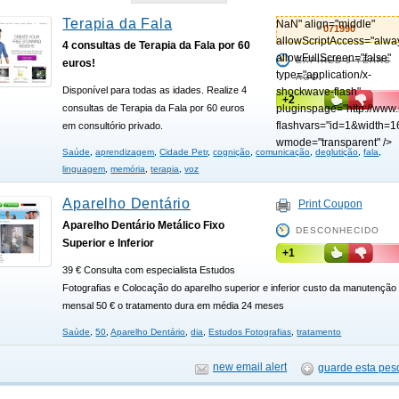
Terapia da Fala
NaN" align="middle"
071990
allowScriptAccess="alwa
4 consultas de Terapia da Fala por 60
allowFullScreen="false"
EXPIRED 5 YEARS
euros!
type="application/x-
AGO
Disponível para todas as idades. Realize 4
shockwave-flash"
+2
pluginspage="http://www
consultas de Terapia da Fala por 60 euros
flashvars="id=1&width=1
em consultório privado.
wmode="transparent" />
Saúde
,
aprendizagem
,
Cidade Petr
,
cognição
,
comunicação
,
deglutição
,
fala
,
linguagem
,
memória
,
terapia
,
voz
Aparelho Dentário
Print Coupon
Aparelho Dentário Metálico Fixo
DESCONHECIDO
Superior e Inferior
+1
39 € Consulta com especialista Estudos
Fotografias e Colocação do aparelho superior e inferior custo da manutenção
mensal 50 € o tratamento dura em média 24 meses
Saúde
,
50
,
Aparelho Dentário
,
dia
,
Estudos Fotografias
,
tratamento
new email alert
guarde esta pes