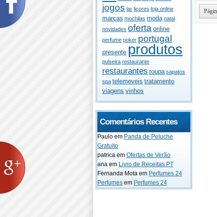
jogos
lar
licores
loja online
Págin
marcas
moda
mochilas
natal
oferta
online
novidades
portugal
perfume
poker
produtos
presente
pulseira
restaurante
restaurantes
roupa
sapatos
telemoveis
tratamento
spa
viagens
vinhos
Comentários Recentes
Paulo
em
Panda de Peluche
Gratuito
patrica
em
Ofertas de Verão
ana
em
Livro de Receitas PT
Fernanda Mota
em
Perfumes 24
Perfumes
em
Perfumes 24