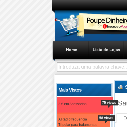
Home
Lista de Lojas
Mais Vistos
Sa
75 views
3 € em Acessórios
58 views
T
A Radiofrequência
Tripolar para tratamentos