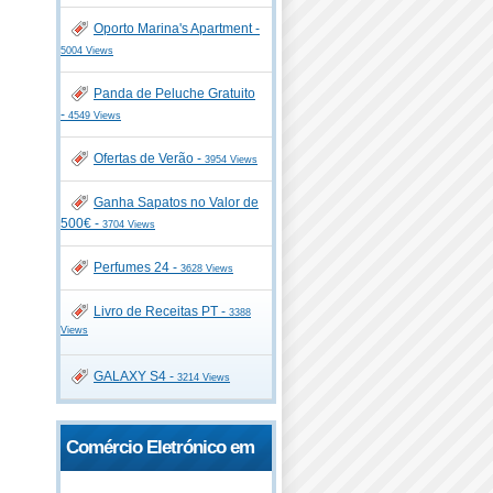
Oporto Marina's Apartment -
5004 Views
Panda de Peluche Gratuito
-
4549 Views
Ofertas de Verão -
3954 Views
Ganha Sapatos no Valor de
500€ -
3704 Views
Perfumes 24 -
3628 Views
Livro de Receitas PT -
3388
Views
GALAXY S4 -
3214 Views
Comércio Eletrónico em
Portugal