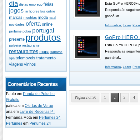
dia
Esta GoPro HERO3+ p
férias
dietas
emprego
jogos
Responda às seguinte
lar
licores
loja online
ganhá-la!..
marcas
moda
mochilas
natal
oferta
online
novidades
Informática
,
Lazer
,
Pres
portugal
perfume
poker
produtos
GoPro HERO 
presente
Esta GoPro HERO3+ p
pulseira
restaurante
restaurantes
Responda às seguinte
roupa
sapatos
ganhá-la!..
telemoveis
tratamento
spa
viagens
vinhos
Informática
,
Lazer
,
Pres
Comentários Recentes
Paulo
em
Panda de Peluche
Página 2 of 30
1
2
3
4
Gratuito
patrica
em
Ofertas de Verão
ana
em
Livro de Receitas PT
Fernanda Mota
em
Perfumes 24
Perfumes
em
Perfumes 24