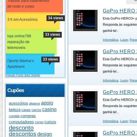
Tripolar para tratamentos
de rosto e corpo
GoPro HERO 
34 views
Esta GoPro HERO3+ p
3 € em Acessórios
Responda às seguinte
ganhá-la!..
33 views
loja online786
Informática
,
Lazer
,
Pres
reparação de
telemoveis
GoPro HERO 
33 views
Esta GoPro HERO3+ p
Oporto Marina’s
Responda às seguinte
Apartment
ganhá-la!..
Popular Posts Bars Widget
Informática
,
Lazer
,
Pres
Cupões
GoPro HERO 
Esta GoPro HERO3+ p
apoio
acessórios
algarve
Responda às seguinte
casino
beleza
capas
carros
ganhá-la!..
compras
comida
Informática
,
Lazer
,
Pres
computadores
cursos
corpo
desconto
GoPro HERO 
descontos
design