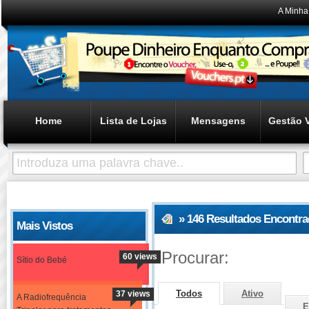
A Minha
Home
Lista de Lojas
Mensagens
Gestão 
» 146 Resultados Encontr
Mais Vistos
Procurar:
60 views
Sítio do Bebé
Todos
Ativo
37 views
A Radiofrequência
E