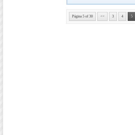
Página 5 of 30
<<
3
4
5