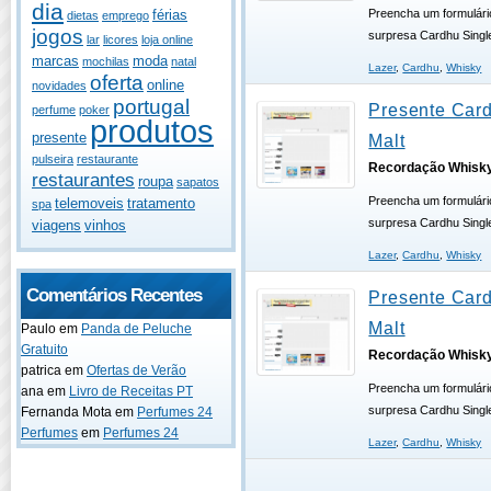
dia
Preencha um formulári
férias
dietas
emprego
jogos
surpresa Cardhu Singl
lar
licores
loja online
marcas
moda
mochilas
natal
Lazer
,
Cardhu
,
Whisky
oferta
online
novidades
portugal
Presente Card
perfume
poker
produtos
presente
Malt
pulseira
restaurante
Recordação Whisk
restaurantes
roupa
sapatos
Preencha um formulári
telemoveis
tratamento
spa
surpresa Cardhu Singl
viagens
vinhos
Lazer
,
Cardhu
,
Whisky
Comentários Recentes
Presente Card
Malt
Paulo
em
Panda de Peluche
Gratuito
Recordação Whisk
patrica
em
Ofertas de Verão
Preencha um formulári
ana
em
Livro de Receitas PT
surpresa Cardhu Singl
Fernanda Mota
em
Perfumes 24
Perfumes
em
Perfumes 24
Lazer
,
Cardhu
,
Whisky