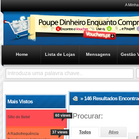
A Minha
Home
Lista de Lojas
Mensagens
Gestão 
» 146 Resultados Encontr
Mais Vistos
Procurar:
60 views
Sítio do Bebé
Todos
Ativo
37 views
A Radiofrequência
E