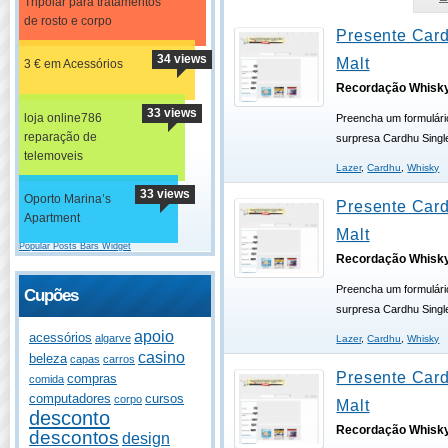
Tripolar para tratamentos
de rosto e corpo
Presente Card
34 views
Malt
3 € em Acessórios
Recordação Whisk
33 views
loja online786
Preencha um formulári
reparação de
surpresa Cardhu Singl
telemoveis
Lazer
,
Cardhu
,
Whisky
33 views
Oporto Marina’s
Presente Card
Apartment
Malt
Popular Posts Bars Widget
Recordação Whisk
Preencha um formulári
Cupões
surpresa Cardhu Singl
apoio
acessórios
algarve
Lazer
,
Cardhu
,
Whisky
casino
beleza
capas
carros
Presente Card
compras
comida
computadores
cursos
corpo
Malt
desconto
Recordação Whisk
descontos
design