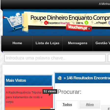
A Minha
Home
Lista de Lojas
Mensagens
Gestão 
» 146 Resultados Encontr
Mais Vistos
Procurar:
51 views
A Radiofrequência Tripolar
para tratamentos de rosto e
corpo
Todos
Ativo
E