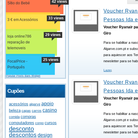
42 views
Sítio do Bebé
Voucher Ryana
33 views
Pessoas Ida e
3 € em Acessórios
Voucher Ryanair pa
Giro
29 views
loja online786
reparação de
Para se habilitar a na
telemoveis
Algarve.com.pt e subsc
para aquiescer aos T
25 views
FocalPrice -
newsletter para se hab
Português
Lazer
,
Popular Posts Bars Widget
Voucher Ryana
Pessoas Ida e
Cupões
Voucher Ryanair pa
apoio
acessórios
Giro
algarve
casino
beleza
capas
carros
Para se habilitar a na
compras
comida
Algarve.com.pt e subsc
computadores
cursos
corpo
para aquiescer aos T
desconto
newsletter para se hab
descontos
design