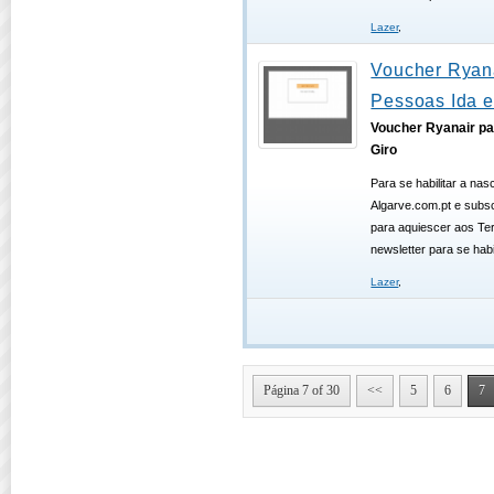
Lazer
,
Voucher Ryana
Pessoas Ida e
Voucher Ryanair pa
Giro
Para se habilitar a na
Algarve.com.pt e subsc
para aquiescer aos T
newsletter para se hab
Lazer
,
Página 7 of 30
<<
5
6
7