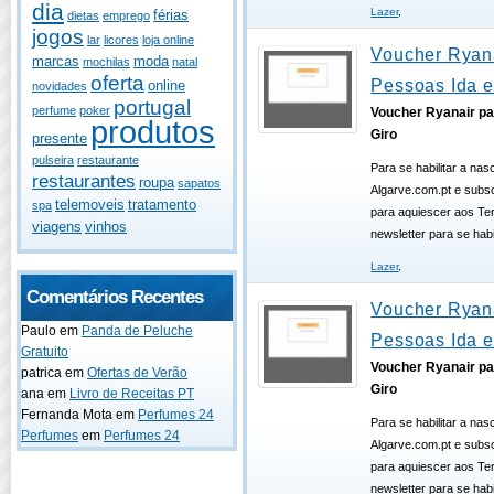
dia
Lazer
,
férias
dietas
emprego
jogos
lar
licores
loja online
Voucher Ryana
marcas
moda
mochilas
natal
oferta
Pessoas Ida e
online
novidades
portugal
perfume
poker
Voucher Ryanair pa
produtos
Giro
presente
pulseira
restaurante
Para se habilitar a na
restaurantes
roupa
sapatos
Algarve.com.pt e subsc
telemoveis
tratamento
spa
para aquiescer aos T
viagens
vinhos
newsletter para se hab
Lazer
,
Comentários Recentes
Voucher Ryana
Paulo
em
Panda de Peluche
Pessoas Ida e
Gratuito
Voucher Ryanair pa
patrica
em
Ofertas de Verão
Giro
ana
em
Livro de Receitas PT
Fernanda Mota
em
Perfumes 24
Para se habilitar a na
Perfumes
em
Perfumes 24
Algarve.com.pt e subsc
para aquiescer aos T
newsletter para se hab