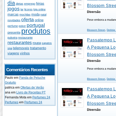
dia
férias
dietas
emprego
Blossom Stree
jogos
lar
licores
loja online
Diversão
marcas
moda
mochilas
natal
oferta
Pese embora a mudan
online
novidades
portugal
perfume
poker
produtos
Blossom Street
,
Debbie 
presente
pulseira
restaurante
Passatempo Li
restaurantes
roupa
sapatos
A Pequena Lo
telemoveis
tratamento
spa
viagens
vinhos
Blossom Stree
Diversão
Pese embora a mudan
Comentários Recentes
Paulo
em
Panda de Peluche
Blossom Street
,
Debbie 
Gratuito
patrica
em
Ofertas de Verão
Passatempo Li
ana
em
Livro de Receitas PT
A Pequena Lo
Fernanda Mota
em
Perfumes 24
Perfumes
em
Perfumes 24
Blossom Stree
Diversão