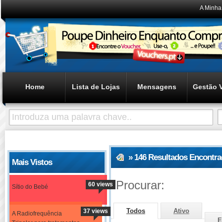
A Minha
Home
Lista de Lojas
Mensagens
Gestão 
» 146 Resultados Encontr
Mais Vistos
Procurar:
60 views
Sítio do Bebé
Todos
Ativo
37 views
A Radiofrequência
E