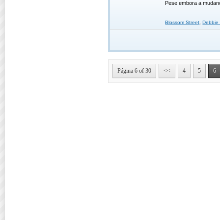
Pese embora a mudan
Blossom Street
,
Debbie 
Página 6 of 30
<<
4
5
6