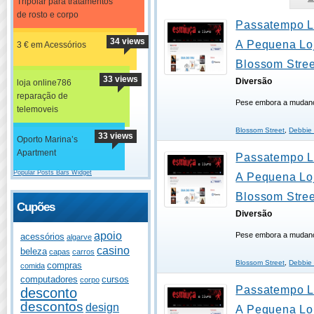
Tripolar para tratamentos
de rosto e corpo
Passatempo Li
34 views
A Pequena Lo
3 € em Acessórios
Blossom Stree
33 views
Diversão
loja online786
reparação de
Pese embora a mudan
telemoveis
Blossom Street
,
Debbie 
33 views
Oporto Marina’s
Apartment
Passatempo Li
Popular Posts Bars Widget
A Pequena Lo
Blossom Stree
Cupões
Diversão
apoio
Pese embora a mudan
acessórios
algarve
casino
beleza
capas
carros
Blossom Street
,
Debbie 
compras
comida
computadores
cursos
corpo
Passatempo Li
desconto
descontos
design
A Pequena Lo