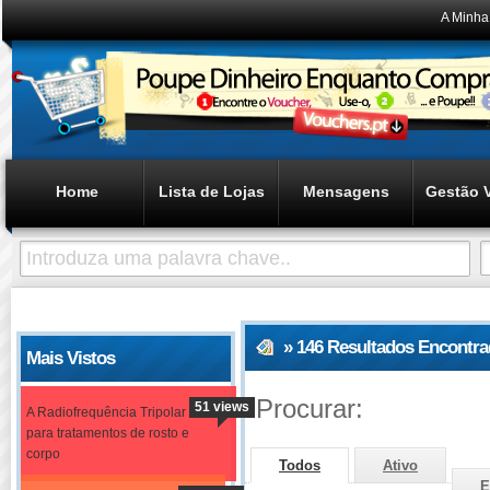
A Minha
Home
Lista de Lojas
Mensagens
Gestão 
» 146 Resultados Encontr
Mais Vistos
Procurar:
51 views
A Radiofrequência Tripolar
para tratamentos de rosto e
corpo
Todos
Ativo
E