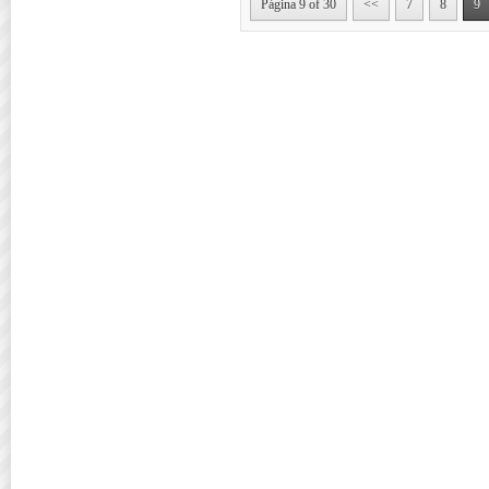
Página 9 of 30
<<
7
8
9