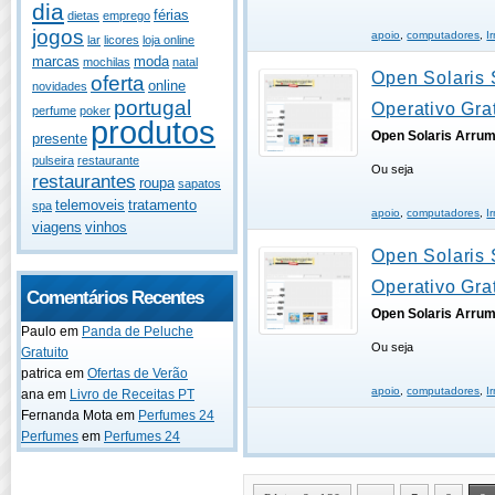
dia
férias
dietas
emprego
jogos
apoio
,
computadores
,
I
lar
licores
loja online
marcas
moda
mochilas
natal
Open Solaris 
oferta
online
novidades
portugal
Operativo Grat
perfume
poker
produtos
Open Solaris Arru
presente
pulseira
restaurante
Ou seja
restaurantes
roupa
sapatos
telemoveis
tratamento
spa
apoio
,
computadores
,
I
viagens
vinhos
Open Solaris 
Operativo Grat
Comentários Recentes
Open Solaris Arru
Paulo
em
Panda de Peluche
Ou seja
Gratuito
patrica
em
Ofertas de Verão
apoio
,
computadores
,
I
ana
em
Livro de Receitas PT
Fernanda Mota
em
Perfumes 24
Perfumes
em
Perfumes 24