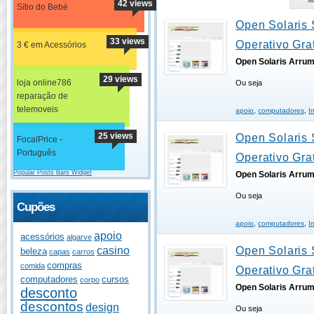
42 views
Sítio do Bebé
Open Solaris 
33 views
Operativo Grat
3 € em Acessórios
Open Solaris Arru
29 views
loja online786
Ou seja
reparação de
telemoveis
apoio
,
computadores
,
I
25 views
Open Solaris 
FocalPrice -
Português
Operativo Grat
Popular Posts Bars Widget
Open Solaris Arru
Ou seja
Cupões
apoio
,
computadores
,
I
apoio
acessórios
algarve
Open Solaris 
casino
beleza
capas
carros
compras
comida
Operativo Grat
computadores
cursos
corpo
Open Solaris Arru
desconto
descontos
design
Ou seja