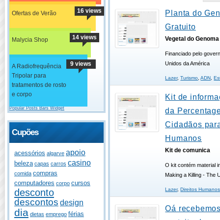
16 views
Planta do G
Ofertas de Verão
Gratuito
14 views
Vegetal do Genoma 
Malycia Shop
Financiado pelo gover
9 views
Unidos da América
A Radiofrequência
Tripolar para
Lazer
,
Turismo
,
ADN
,
Es
tratamentos de rosto
e corpo
Kit de informa
Popular Posts Bars Widget
da Percentag
Cidadãos para
Cupões
Humanos
Kit de comunica
apoio
acessórios
algarve
casino
beleza
capas
carros
O kit contém material 
compras
comida
Making a Killing - The 
computadores
cursos
corpo
Lazer
,
Direitos Humano
desconto
descontos
design
Oá recebemos
dia
férias
dietas
emprego