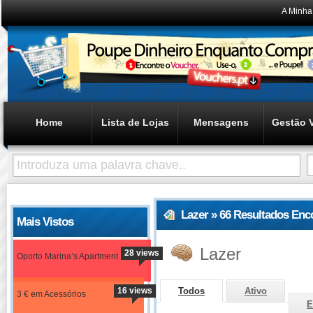
A Minha
Home
Lista de Lojas
Mensagens
Gestão 
Lazer » 66 Resultados Enc
Mais Vistos
Lazer
28 views
Oporto Marina’s Apartment
16 views
Todos
Ativo
3 € em Acessórios
E