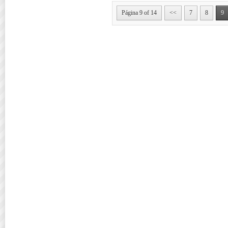
Página 9 of 14
<<
7
8
9