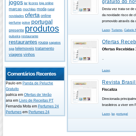
gratuito do n
jogos
lar
licores
loja online
marcas
moda
Desta vez trata-se de 
mochilas
natal
oferta
da novidade risco de 
online
novidades
portugal
promovido através da 
perfume
poker
produtos
presente
Lazer
,
Turismo
,
Cabelo 
pulseira
restaurante
restaurantes
Ofertas Receb
roupa
sapatos
telemoveis
tratamento
spa
Ofertas Recebidas 
viagens
vinhos
..
Lazer
,
Comentários Recentes
Revista Brasil
Paulo
em
Panda de Peluche
Gratuito
Fiscaliza
patrica
em
Ofertas de Verão
Direcionada principalm
ana
em
Livro de Receitas PT
brasileiros a viver em 
Fernanda Mota
em
Perfumes 24
Perfumes
em
Perfumes 24
Lazer
,
lar
,
portugal