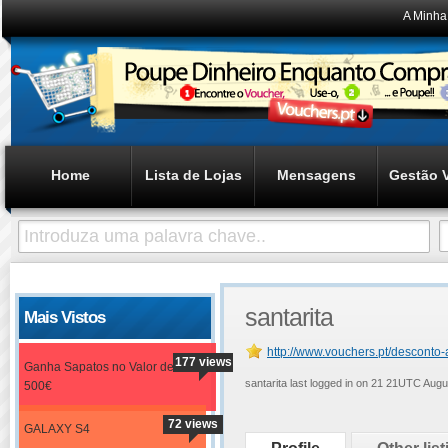
A Minha
Home
Lista de Lojas
Mensagens
Gestão 
santarita
Mais Vistos
http://www.vouchers.pt/desconto-a
177 views
Ganha Sapatos no Valor de
santarita last logged in on 21 21UTC Au
500€
72 views
GALAXY S4