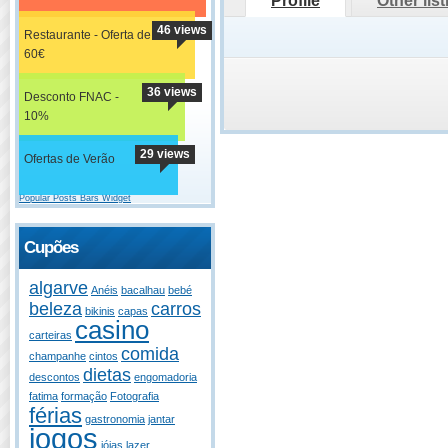
Profile
Other lis
46 views
Restaurante - Oferta de
60€
36 views
Desconto FNAC -
10%
29 views
Ofertas de Verão
Popular Posts Bars Widget
Cupões
algarve
Anéis
bacalhau
bebé
beleza
carros
bikinis
capas
casino
carteiras
comida
champanhe
cintos
dietas
descontos
engomadoria
fatima
formação
Fotografia
férias
gastronomia
jantar
jogos
jóias
lazer