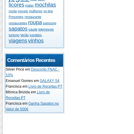
licores
mochilas
malas
moda
moveis
mulheres
on-line
Presentes
restaurante
roupa
restaurantes
samsung
sapatos
saude
telemoveis
turismo
Verão
vestidos
viagens
vinhos
Comentários Recentes
Silver Price em
Desconto FNAC -
10%
Emanuel Gomes em
GALAXY S4
Francisca em
Livro de Receitas PT
Mónica Brizida em
Livro de
Receitas PT
Francisca em
Ganha Sapatos no
Valor de 500€