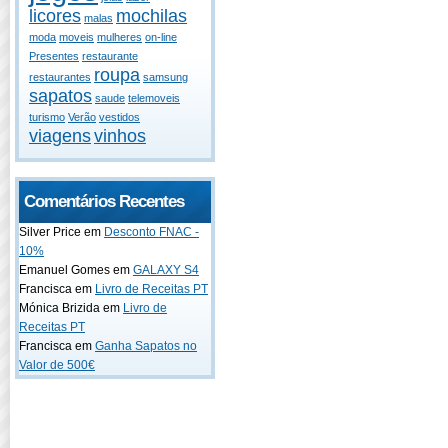
licores
mochilas
malas
moda
moveis
mulheres
on-line
Presentes
restaurante
roupa
restaurantes
samsung
sapatos
saude
telemoveis
turismo
Verão
vestidos
viagens
vinhos
Comentários Recentes
Silver Price em
Desconto FNAC -
10%
Emanuel Gomes em
GALAXY S4
Francisca em
Livro de Receitas PT
Mónica Brizida em
Livro de
Receitas PT
Francisca em
Ganha Sapatos no
Valor de 500€