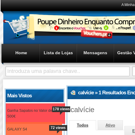
A Minha
Home
Lista de Lojas
Mensagens
Gestão 
calvície » 1 Resultados En
Mais Vistos
calvície
178 views
Ganha Sapatos no Valor de
500€
Todos
Ativo
72 views
GALAXY S4
E