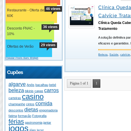
Clínica Queda
46 views
Restaurante - Oferta de
Calvície Trat
60€
Clínica Queda Cabel
36 views
Desconto FNAC -
Tratamento
10%
A solução definitiva p
eficazes e garantidos. 
29 views
Ofertas de Verão
Beleza
,
Saúde
,
calvície
Popular Posts Bars Widget
Cupões
Página 1 of 1
1
algarve
Anéis
bacalhau
bebé
beleza
carros
bikinis
capas
casino
carteiras
comida
champanhe
cintos
dietas
descontos
engomadoria
fatima
formação
Fotografia
férias
gastronomia
jantar
jogos
jóias
lazer