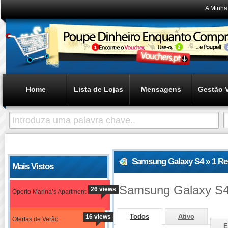
A Minha
Home
Lista de Lojas
Mensagens
Gestão 
Samsung Galaxy S4 » 1 Re
Mais Vistos
Samsung Galaxy S
26 views
Oporto Marina’s Apartment
Todos
Ativo
16 views
Ofertas de Verão
E