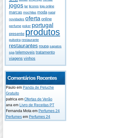
jogos
lar
licores
loja online
marcas
moda
mochilas
natal
oferta
online
novidades
portugal
perfume
poker
produtos
presente
pulseira
restaurante
restaurantes
roupa
sapatos
telemoveis
tratamento
spa
viagens
vinhos
Comentários Recentes
Paulo
em
Panda de Peluche
Gratuito
patrica
em
Ofertas de Verão
ana
em
Livro de Receitas PT
Fernanda Mota
em
Perfumes 24
Perfumes
em
Perfumes 24