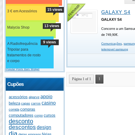
15 views
3 € em Acessórios
GALAXY S4
GALAXY S4
13 views
Malycia Shop
Concorre a um Samsun
de 749,90€.
9 views
A Radiofrequência
Comunicações
,
samsun
Tripolar para
telemovel samsung
tratamentos de rosto
e corpo
Popular Posts Bars Widget
Página 1 of 1
1
Cupões
apoio
acessórios
algarve
casino
beleza
capas
carros
compras
comida
computadores
cursos
corpo
desconto
descontos
design
dia
férias
dietas
emprego