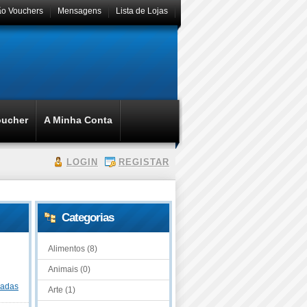
ão Vouchers
Mensagens
Lista de Lojas
oucher
A Minha Conta
LOGIN
REGISTAR
Categorias
Alimentos (8)
Animais (0)
dadas
Arte (1)