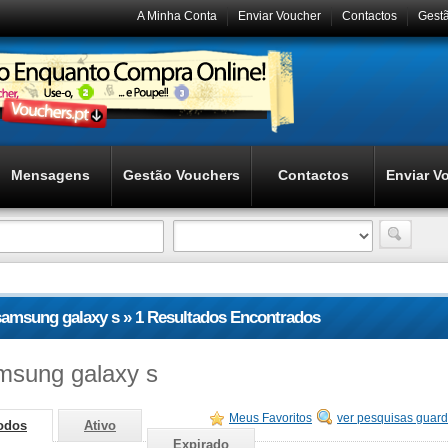
A Minha Conta
Enviar Voucher
Contactos
Gest
Mensagens
Gestão Vouchers
Contactos
Enviar V
samsung galaxy s » 1 Resultados Encontrados
msung galaxy s
Meus Favoritos
ver pesquisas guar
odos
Ativo
Expirado