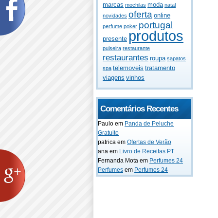
marcas
moda
mochilas
natal
oferta
online
novidades
portugal
perfume
poker
produtos
presente
pulseira
restaurante
restaurantes
roupa
sapatos
telemoveis
tratamento
spa
viagens
vinhos
Comentários Recentes
Paulo
em
Panda de Peluche
Gratuito
patrica
em
Ofertas de Verão
ana
em
Livro de Receitas PT
Fernanda Mota
em
Perfumes 24
Perfumes
em
Perfumes 24