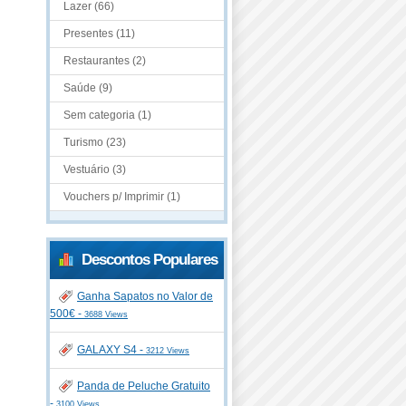
Lazer (66)
Presentes (11)
Restaurantes (2)
Saúde (9)
Sem categoria (1)
Turismo (23)
Vestuário (3)
Vouchers p/ Imprimir (1)
Descontos Populares
Ganha Sapatos no Valor de
500€ -
3688 Views
GALAXY S4 -
3212 Views
Panda de Peluche Gratuito
-
3100 Views