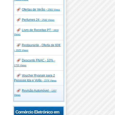
Ofertas de Verão -
2583 Views
Perfumes 24 -
2542 Views
Livro de Receitas PT -
2419
Views
Restaurante - Oferta de 60€
-
2025 Views
Desconto FNAC - 10% -
1755 Views
Voucher Ryanair para 2
Pessoas Ida e Volta -
1574 Views
Revisão Automóvel -
1337
Views
Comércio Eletrónico em