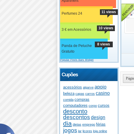
Apartment
11 views
Perfumes 24
10 views
3 € em Acessórios
8 views
Panda de Peluche
Gratuito
Popular Posts Bars Widget
Cupões
Págin
apoio
acessórios
algarve
casino
beleza
capas
carros
compras
comida
computadores
cursos
corpo
desconto
descontos
design
dia
férias
dietas
emprego
jogos
lar
licores
loja online