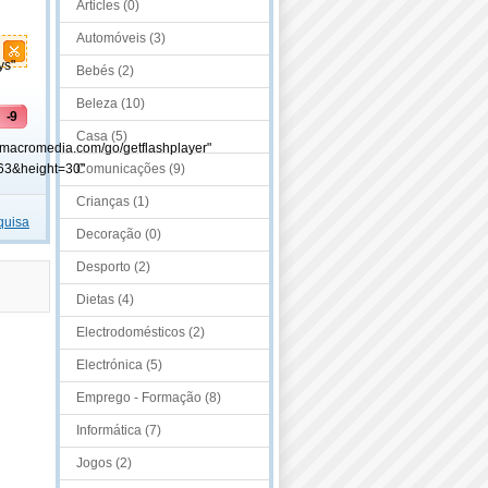
Articles (0)
Automóveis (3)
ys"
Bebés (2)
Beleza (10)
-9
Casa (5)
.macromedia.com/go/getflashplayer"
63&height=30"
Comunicações (9)
Crianças (1)
quisa
Decoração (0)
Desporto (2)
Dietas (4)
Electrodomésticos (2)
Electrónica (5)
Emprego - Formação (8)
Informática (7)
Jogos (2)