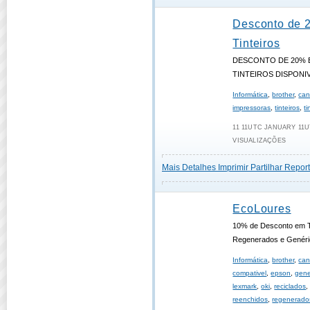
Desconto de 
Tinteiros
DESCONTO DE 20% 
TINTEIROS DISPONI
Informática
,
brother
,
ca
impressoras
,
tinteiros
,
t
11 11UTC JANUARY 11UT
VISUALIZAÇÕES
Mais Detalhes
Imprimir
Partilhar
Report
EcoLoures
10% de Desconto em Ti
Regenerados e Genér
Informática
,
brother
,
ca
compativel
,
epson
,
gene
lexmark
,
oki
,
reciclados
reenchidos
,
regenerado