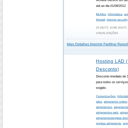
McAfee oferece um des
atá ao dia 01/08/2012
McAfee
,
Informática
,
ant
firewall
,
internet security
20 20UTC JUNE 20UTC 2
VISUALIZAÇÕES
Mais Detalhes
Imprimir
Partilhar
Report
Hosting LAD 
Desconto)
Desconto imediato de
para todos os serviço
exigido.
Comunicações
,
Informát
sites
,
alojamento online
alojamentos
,
alojament
alojamentos web
,
aloja
alojamentosregistar dom
registar alojamento
,
reg