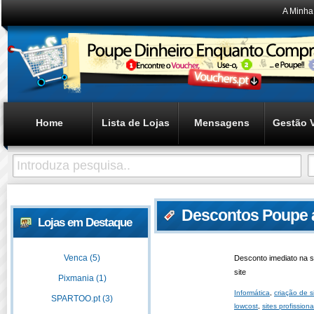
A Minha
Home
Lista de Lojas
Mensagens
Gestão 
Descontos Poupe a
Lojas em Destaque
Venca (5)
Desconto imediato na 
site
Pixmania (1)
Informática
,
criação de s
SPARTOO.pt (3)
lowcost
,
sites profissiona