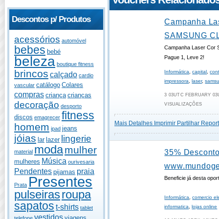
Descontos p/ Produtos
Campanha Las
SAMSUNG CL
acessórios
automóvel
bebes
Campanha Laser Cor
bebé
beleza
Pague 1, Leve 2!
boutique fitness
brincos
Informática
,
capital
,
con
calçado
cardio
impressora
,
laser
,
sams
catálogo
Colares
vascular
compras
criança
crianças
3 03UTC FEBRUARY 03U
decoração
VISUALIZAÇÕES
desporto
fitness
discos
emagrecer
Mais Detalhes
Imprimir
Partilhar
Report
homem
jeans
ipad
jóias
lingerie
lar
lazer
moda
mulher
35% Descont
material
Música
mulheres
ourivesaria
www.mundoges
Pendentes
praia
pijamas
Presentes
Beneficie já desta opor
Prata
pulseiras
roupa
Informática
,
comercio el
sapatos
t-shirts
informatica
,
lojas online
tablet
vestidos
viagens
telefone