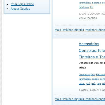
Informática
,
baterias
,
co
Criar Lojas Online
hardware
,
hp
Alugar Quartos
31 31UTC JANUARY 31UT
VISUALIZAÇÕES
Mais Detalhes
Imprimir
Partilhar
Report
Acessórios
Consolas,Tel
Tinteiros e To
Desconto de 10% em t
artigos
Comunicações
,
Electro
Informática
,
capas
,
cons
nokia
,
ps2
,
ps3
,
psp
,
te
2 02UTC FEBRUARY 02U
Mais Detalhes
Imprimir
Partilhar
Report