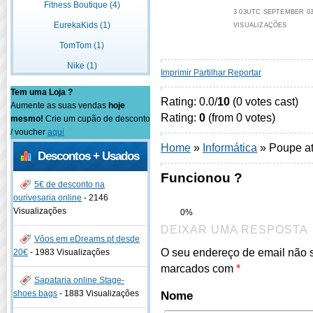
Fitness Boutique (4)
3 03UTC SEPTEMBER 03U
EurekaKids (1)
VISUALIZAÇÕES
TomTom (1)
Nike (1)
Imprimir
Partilhar
Reportar
Tem uma Loja ?
Rating: 0.0/
10
(0 votes cast)
Aumente as suas vendas
hoje
Rating:
0
(from 0 votes)
mesmo!
Crie um cupão de desconto
/ voucher
aqui
Home
»
Informática
»
Poupe at
Descontos + Usados
Funcionou ?
5€ de desconto na
ourivesaria online
-
2146
Visualizações
0%
DEIXAR UMA RESPOSTA
Vôos em eDreams.pt desde
O seu endereço de email não 
20€
-
1983 Visualizações
marcados com
*
Sapataria online Stage-
shoes bags
-
1883 Visualizações
Nome