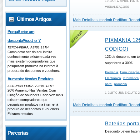
19 19UTC APRIL 19UTC 
VISUALIZAÇÕES
Últimos Artigos
Mais Detalhes
Imprimir
Partilhar
Report
Porquê criar um
PIXMANIA 12
desconto/Voucher ?
TERÇA-FEIRA, ABRIL 19TH
CÓDIGO)
Como deve ser do seu inteiro
conhecimento existem cada vez
12€ de desconto em t
mais existem compradores que
superiores a 300€.
pesquisam produtos na internet à
procura de descontos e vouchers.
Pixmania
,
Comunicaçõe
Electrónica
,
Informática
Aumentar Vendas Produtos
natal
,
pixmania
SEGUNDA-FEIRA, ABRIL 18TH
20% Aumento Nas Vendas Com
1 01UTC JUNE 01UTC 2
Criação de Vouchers Cada vez mais
existem compradores que
pesquisam produtos na internet à
Mais Detalhes
Imprimir
Partilhar
Report
procura de descontos e vouchers.
Existem estudos
Baterias portat
Desconto 5€ em bateri
Parcerias