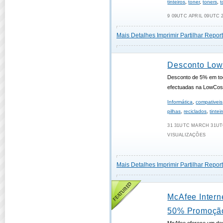
tinteiros
,
toner
,
toners
,
t
9 09UTC APRIL 09UTC 2
Mais Detalhes
Imprimir
Partilhar
Report
Desconto Low
Desconto de 5% em t
efectuadas na LowCos
Informática
,
compativeis
pilhas
,
reciclados
,
tintei
31 31UTC MARCH 31UTC
VISUALIZAÇÕES
Mais Detalhes
Imprimir
Partilhar
Report
McAfee Intern
50% Promoçã