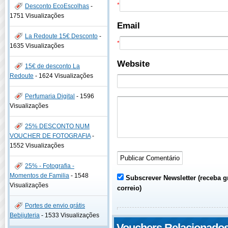
*
Desconto EcoEscolhas
-
1751 Visualizações
Email
La Redoute 15€ Desconto
-
*
1635 Visualizações
Website
15€ de desconto La
Redoute
-
1624 Visualizações
Perfumaria Digital
-
1596
Visualizações
25% DESCONTO NUM
VOUCHER DE FOTOGRAFIA
-
1552 Visualizações
25% - Fotografia -
Momentos de Familia
-
1548
Subscrever Newsletter (receba g
Visualizações
correio)
Portes de envio grátis
Bebijuteria
-
1533 Visualizações
Vouchers Relacionado