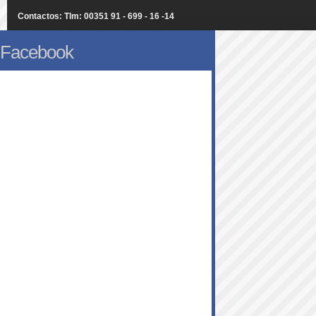
Contactos: Tlm: 00351 91 - 699 - 16 -14
Facebook