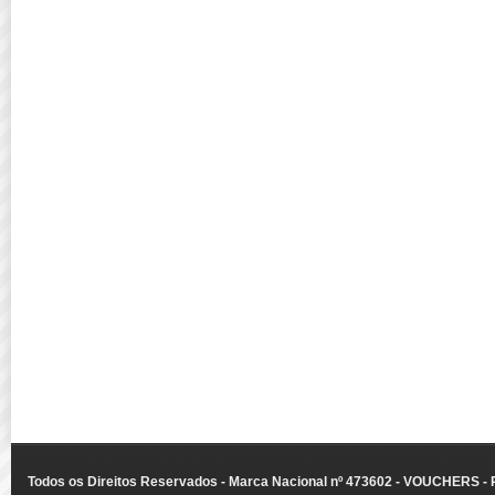
Todos os Direitos Reservados - Marca Nacional nº 473602 - VOUCHERS - Ru