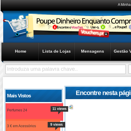
A Minha
Home
Lista de Lojas
Mensagens
Gestão 
Encontre nesta pág
Mais Vistos
referentes à loja ex
11 views
não ser usados na lo
Perfumes 24
directamente a loja
9 views
3 € em Acessórios