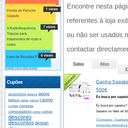
Encontre nesta pág
7 views
Panda de Peluche
Gratuito
referentes à loja ex
7 views
A Radiofrequência
ou não ser usados na
Tripolar para
tratamentos de rosto e
corpo
contactar directamen
6 views
Livro de Receitas PT
Todos
Ativo
Popular Posts Bars Widget
E
Ganha Sapato
Cupões
500€
apoio
acessórios
algarve
És louca por sapat
casino
beleza
capas
carros
És louca por sapatos?
compras
comida
Sapatos no Valor de 5
computadores
cursos
corpo
desconto
7Contrastes - Qualidad
descontos
design
promoções referentes à 