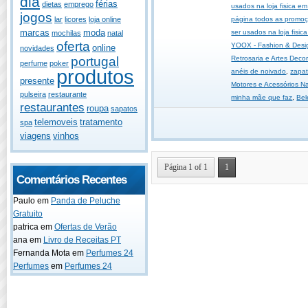
dia
férias
dietas
emprego
usados na loja fisica em
jogos
página todos as promoçõ
lar
licores
loja online
marcas
moda
ser usados na loja fisic
mochilas
natal
oferta
YOOX - Fashion & Desi
online
novidades
Retrosaria e Artes Decor
portugal
perfume
poker
produtos
anéis de noivado
,
zapat
presente
Motores e Acessórios N
pulseira
restaurante
minha mãe que faz
,
Bel
restaurantes
roupa
sapatos
telemoveis
tratamento
spa
viagens
vinhos
Página 1 of 1
1
Comentários Recentes
Paulo
em
Panda de Peluche
Gratuito
patrica
em
Ofertas de Verão
ana
em
Livro de Receitas PT
Fernanda Mota
em
Perfumes 24
Perfumes
em
Perfumes 24