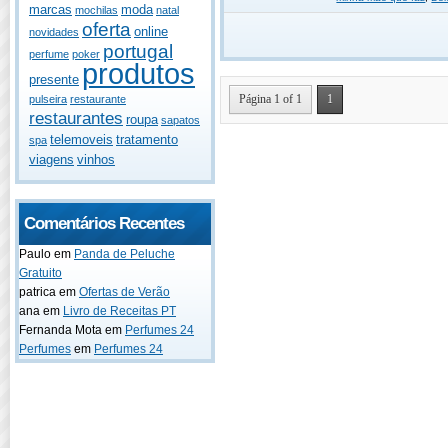
marcas
moda
mochilas
natal
oferta
online
novidades
portugal
perfume
poker
produtos
presente
Página 1 of 1
1
pulseira
restaurante
restaurantes
roupa
sapatos
telemoveis
tratamento
spa
viagens
vinhos
Comentários Recentes
Paulo
em
Panda de Peluche
Gratuito
patrica
em
Ofertas de Verão
ana
em
Livro de Receitas PT
Fernanda Mota
em
Perfumes 24
Perfumes
em
Perfumes 24