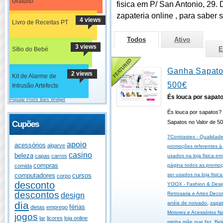
Gratuito
fisica em P/ San Antonio, 29. 
zapateria online , para saber s
4 views
Livro de Receitas PT
Todos
Ativo
3 views
E
Sítio do Bebé
Ganha Sapato
2 views
Kit de Alarme de
500€
Intrusão Artefects
És louca por sapat
Popular Posts Bars Widget
És louca por sapatos?
Sapatos no Valor de 5
Cupões
7Contrastes - Qualidad
apoio
acessórios
algarve
promoções referentes à 
casino
beleza
usados na loja fisica em
capas
carros
compras
página todos as promoçõ
comida
ser usados na loja fisic
computadores
cursos
corpo
desconto
YOOX - Fashion & Desi
descontos
Retrosaria e Artes Decor
design
dia
anéis de noivado
,
zapat
férias
dietas
emprego
Motores e Acessórios N
jogos
lar
licores
loja online
minha mãe que faz
,
Bel