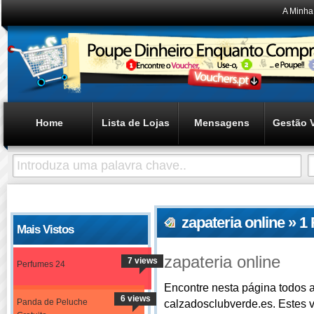
A Minha
Home
Lista de Lojas
Mensagens
Gestão 
zapateria online » 
Mais Vistos
zapateria online
7 views
Perfumes 24
Encontre nesta página todos a
6 views
Panda de Peluche
calzadosclubverde.es. Estes 