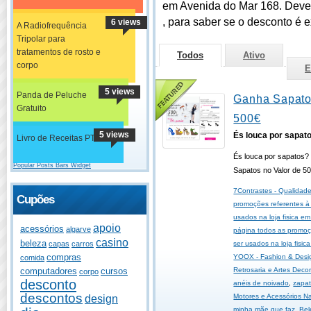
em Avenida do Mar 168. Deverá
, para saber se o desconto é ex
6 views
A Radiofrequência
Tripolar para
tratamentos de rosto e
Todos
Ativo
corpo
E
5 views
Panda de Peluche
Ganha Sapato
Gratuito
500€
5 views
És louca por sapat
Livro de Receitas PT
És louca por sapatos?
Popular Posts Bars Widget
Sapatos no Valor de 5
7Contrastes - Qualidad
Cupões
promoções referentes à 
usados na loja fisica em
apoio
acessórios
algarve
página todos as promoçõ
casino
beleza
ser usados na loja fisic
capas
carros
compras
YOOX - Fashion & Desi
comida
Retrosaria e Artes Decor
computadores
cursos
corpo
desconto
anéis de noivado
,
zapat
descontos
Motores e Acessórios N
design
minha mãe que faz
,
Bel