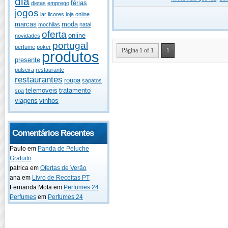
dia
férias
dietas
emprego
jogos
lar
licores
loja online
marcas
moda
mochilas
natal
oferta
online
novidades
portugal
perfume
poker
Página 1 of 1
1
produtos
presente
pulseira
restaurante
restaurantes
roupa
sapatos
telemoveis
tratamento
spa
viagens
vinhos
Comentários Recentes
Paulo
em
Panda de Peluche
Gratuito
patrica
em
Ofertas de Verão
ana
em
Livro de Receitas PT
Fernanda Mota
em
Perfumes 24
Perfumes
em
Perfumes 24