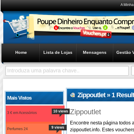
A Minha
Home
Lista de Lojas
Mensagens
Gestão 
Zippoutlet » 1 Resu
Mais Vistos
Zippoutlet
10 views
3 € em Acessórios
Encontre nesta página todos a
9 views
Perfumes 24
zippoutlet.info. Estes voucher