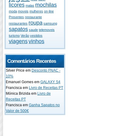
licores
mochilas
malas
moda
moveis
mulheres
on-line
Presentes
restaurante
roupa
restaurantes
samsung
sapatos
saude
telemoveis
turismo
Verão
vestidos
viagens
vinhos
Comentários Recentes
Silver Price em
Desconto FNAC -
10%
Emanuel Gomes em
GALAXY S4
Francisca em
Livro de Receitas PT
Mónica Brizida em
Livro de
Receitas PT
Francisca em
Ganha Sapatos no
Valor de 500€