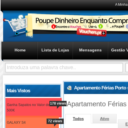
A Minha
Home
Lista de Lojas
Mensagens
Gestão 
Apartamento Férias Porto 
Mais Vistos
Apartamento Férias
178 views
Ganha Sapatos no Valor de
500€
Todos
Ativo
72 views
GALAXY S4
E