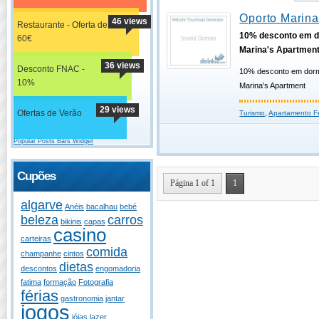
Oporto Marina
46 views
Restaurante - Oferta de
10% desconto em d
60€
Marina's Apartmen
36 views
Desconto FNAC -
10% desconto em dorm
10%
Marina's Apartment
29 views
Ofertas de Verão
Turismo
,
Apartamento Fé
Popular Posts Bars Widget
Cupões
Página 1 of 1
1
algarve
Anéis
bacalhau
bebé
beleza
carros
bikinis
capas
casino
carteiras
comida
champanhe
cintos
dietas
descontos
engomadoria
fatima
formação
Fotografia
férias
gastronomia
jantar
jogos
jóias
lazer