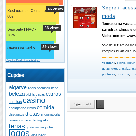
Segreti, aces
46 views
Restaurante - Oferta de
moda
60€
Temos uma vasta c
36 views
Desconto FNAC -
carteiras cintos e o
10%
Visite-nos em www.
Vale de 10€ até ao dia 
29 views
Ofertas de Verão
compras iguais ou supe
Popular Posts Bars Widget
Vestuário
,
bikinis
,
biquin
golas
,
gorros
,
malas
,
ma
Cupões
pochetes
,
ponchos
,
tun
algarve
Anéis
bacalhau
bebé
beleza
carros
bikinis
capas
casino
carteiras
Página 1 of 1
1
comida
champanhe
cintos
dietas
descontos
engomadoria
fatima
formação
Fotografia
férias
gastronomia
jantar
jogos
jóias
lazer