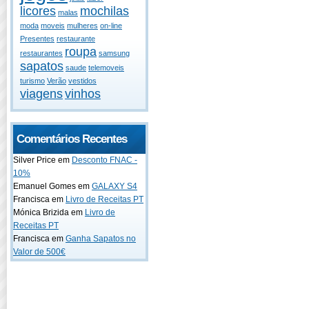
licores
mochilas
malas
moda
moveis
mulheres
on-line
Presentes
restaurante
roupa
restaurantes
samsung
sapatos
saude
telemoveis
turismo
Verão
vestidos
viagens
vinhos
Comentários Recentes
Silver Price em
Desconto FNAC -
10%
Emanuel Gomes em
GALAXY S4
Francisca em
Livro de Receitas PT
Mónica Brizida em
Livro de
Receitas PT
Francisca em
Ganha Sapatos no
Valor de 500€