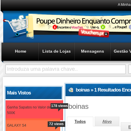
A Minha
Home
Lista de Lojas
Mensagens
Gestão 
boinas » 1 Resultados Enc
Mais Vistos
boinas
178 views
Ganha Sapatos no Valor de
500€
Todos
Ativo
72 views
GALAXY S4
E