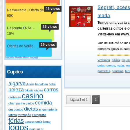
Segreti, aces
46 views
Restaurante - Oferta de
moda
60€
Temos uma vasta c
36 views
Desconto FNAC -
carteiras cintos e o
10%
Visite-nos em www.
Vale de 10€ até ao dia 
29 views
Ofertas de Verão
compras iguais ou supe
Popular Posts Bars Widget
Vestuário
,
bikinis
,
biquin
golas
,
gorros
,
malas
,
ma
Cupões
pochetes
,
ponchos
,
tun
algarve
Anéis
bacalhau
bebé
beleza
carros
bikinis
capas
casino
carteiras
Página 1 of 1
1
comida
champanhe
cintos
dietas
descontos
engomadoria
fatima
formação
Fotografia
férias
gastronomia
jantar
jogos
jóias
lazer