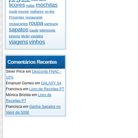
licores
mochilas
malas
moda
moveis
mulheres
on-line
Presentes
restaurante
roupa
restaurantes
samsung
sapatos
saude
telemoveis
turismo
Verão
vestidos
viagens
vinhos
Comentários Recentes
Silver Price em
Desconto FNAC -
10%
Emanuel Gomes em
GALAXY S4
Francisca em
Livro de Receitas PT
Mónica Brizida em
Livro de
Receitas PT
Francisca em
Ganha Sapatos no
Valor de 500€