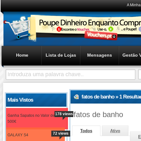
A Minha
Home
Lista de Lojas
Mensagens
Gestão 
fatos de banho » 1 Result
Mais Vistos
fatos de banho
178 views
Ganha Sapatos no Valor de
500€
Todos
Ativo
72 views
GALAXY S4
E